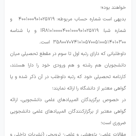
خواهند بود»؛
بدیهی است شماره حساب مربوطه: 4001000901025719 و
شماره شبا: IR810100004001000901025719 و با شناسه
358007074101057005100514010300 است.
داوطلبانی که دارای رتبه اول تا سوم در مقطع تحصیلی میان
دانشجویان هم رشته و هم ورودی خود را دارا هستند،
کارنامه تحصیلی خود که رتبه داوطلب در آن ذکر شده و یا
گواهی معتبر از دانشگاه را ارائه نمایند؛
در خصوص برگزیدگان المپیادهای علمی دانشجویی، ارائه
گواهی معتبر از برگزارکنندگان المپیادهای علمی دانشجویی
ضروری است؛
مقالات علمی- پژوهشی و علمی- ترویجی (نشریات داخلی و