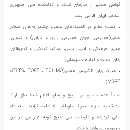
گواهی معتبر از سازمان اسناد و کتابخانه ملی جمهوری
اسلامی ایران، الزامی است؛
• کسب مقام در المپیادهای علمی، جشنواره¬های معتبر
علمی(خوارزمی، جوان خوارزمی، رازی و فارابی) و فناوری،
هنری، فرهنگی و ادبی، دینی، رسانه، کودکان و نوجوانان،
زنان، دولت و نهادها، سینمایی؛
• مدرک زبان انگلیسی معتبر(IELTS، TOFEL، TOLIMOو
MSRT)؛
ضمناً عدم حضور در تاریخ و زمان اعلام شده برای ارائه
مدارک به منزله انصراف داوطلب، از ادامه فرآیند استخدام
تلقی گردیده و داوطلب حق هیچ¬گونه اعتراضی در این
خصوص نخواهد داشت.