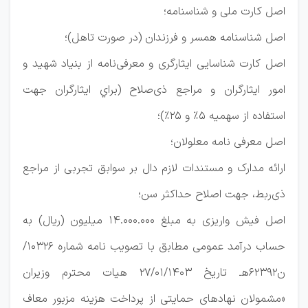
اصل كارت ملی و شناسنامه؛
اصل شناسنامه همسر و فرزندان (در صورت تاهل)؛
اصل كارت شناسايی ايثارگری و معرفی‌نامه از بنياد شهيد و
امور ايثارگران و مراجع ذی‌صلاح (براي ايثارگران جهت
استفاده از سهميه 5% و 25%)؛
اصل معرفی نامه معلولان؛
ارائه مدارك و مستندات لازم دال بر سوابق تجربی از مراجع
ذی‌ربط، جهت اصلاح حداكثر سن؛
اصل فیش واریزی به مبلغ 14.000.000 میلیون (ریال) به
حساب درآمد عمومی مطابق با تصویب نامه شماره 10326/
ن62392هـ تاریخ 27/01/1403 هیات محترم وزیران
«مشمولان نهادهای حمایتی از پرداخت هزینه مزبور معاف