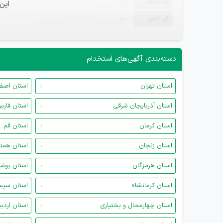
ایمیل
—
این
تلفن
—
دسته‌بندی آگهی‌های استخدام
استان تهران
استان اصف
استان آذربایجان شرقی
استان فار
استان کرمان
استان قم
استان زنجان
استان همد
استان هرمزگان
استان بوش
استان کرمانشاه
استان سیس
استان چهارمحال و بختیاری
استان اردب