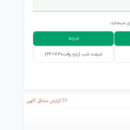
 مینماید:
شرایط
شیفت شب (پاره وقت17:30-23)
گزارش مشکل آگهی