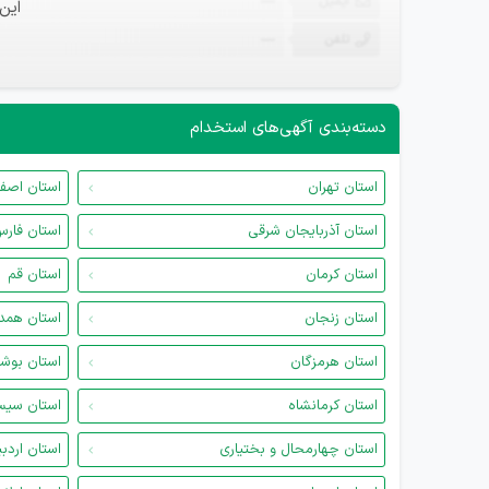
ایمیل
—
این
تلفن
—
دسته‌بندی آگهی‌های استخدام
استان تهران
استان اصف
استان آذربایجان شرقی
استان فار
استان کرمان
استان قم
استان زنجان
استان همد
استان هرمزگان
استان بوش
استان کرمانشاه
استان سیس
استان چهارمحال و بختیاری
استان اردب