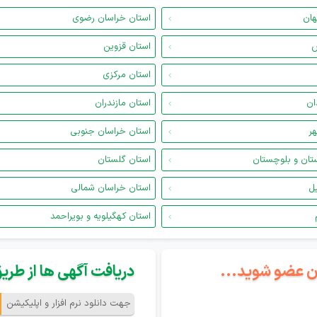
هان
استان خراسان رضوی
س
استان قزوین
استان مرکزی
ان
استان مازندران
هر
استان خراسان جنوبی
تان و بلوچستان
استان گلستان
یل
استان خراسان شمالی
استان کهگیلویه و بویراحمد
گان عضو شوید...
دریافت آگهی ها از طریق 
جهت دانلود نرم افزار و اپلیکیشن