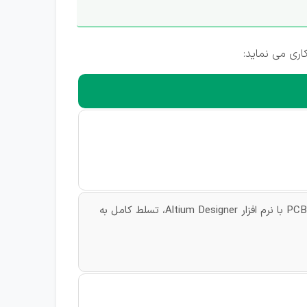
ری می نماید:
1-دارای حداقل 5 سال سابقه کار در زمینه طراحی و تحلیل مدارات الکترونیکی ، مسلط به طراحی PCB با نرم افزار Altium Designer، تسلط کامل به