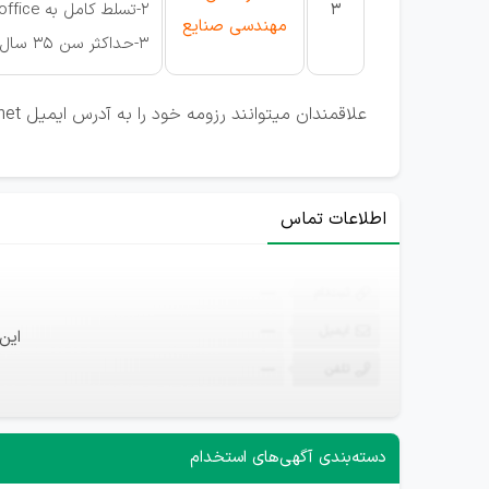
3
2-تسلط کامل به office و نرم افزارهای برنامه ریزی
مهندسی صنایع
3-حداکثر سن 35 سال
علاقمندان ميتوانند رزومه خود را به آدرس ایمیل qz.info@faradis.net و آیدی تلگرام qz_faradis@ یا نمابر 32229682 ارسال نمايند.
اطلاعات تماس
ثبت‌نام
—
ایمیل
—
این
تلفن
—
دسته‌بندی آگهی‌های استخدام