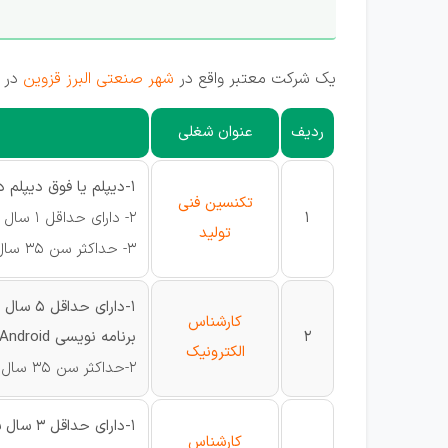
يک شرکت معتبر واقع در
شهر صنعتی البرز قزوین
در ر
ردیف
عنوان شغلی
1-دیپلم یا فوق دیپلم در رشته های فنی ( اولویت با فارغ التحصیلان دیپلم های فنی می باشد )
تکنسین فنی
1
2- دارای حداقل 1 سال سابقه کار مرتبط با تولید و مونتاژ
تولید
3- حداکثر سن 35 سال
کارشناس
2
برنامه نویسی C# ، ++ C ، AVR ، ARM ، PIC ، FPGA ، Android
الکترونیک
2-حداکثر سن 35 سال
1-دارای حداقل 3 سال سابقه کار مفید در زمینه برنامه ریزی تولید
کارشناس