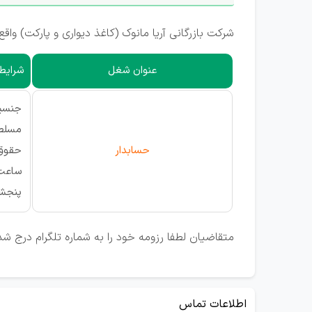
شرکت بازرگانی آریا مانوک (کاغذ دیواری و پارکت) واقع
عنوان شغل
شرایط 
جنسی
مسلط ب
حسابدار
حقوق 
ساعت ک
پنجشنبه
متقاضیان لطفا رزومه خود را به شماره تلگرام درج شد
اطلاعات تماس