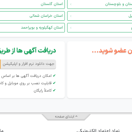
تان و بلوچستان
استان گلستان
یل
استان خراسان شمالی
استان کهگیلویه و بویراحمد
گان عضو شوید...
دریافت آگهی ها از طریق 
جهت دانلود نرم افزار و اپلیکیشن
✔
امکان دریافت آگهی ها بر اساس 
✔
قابلیت نصب بر روی موبایل و کام
✔
کاملاً رایگان
ابتدای صفحه
نماد اعتماد الکترونیکی
ما