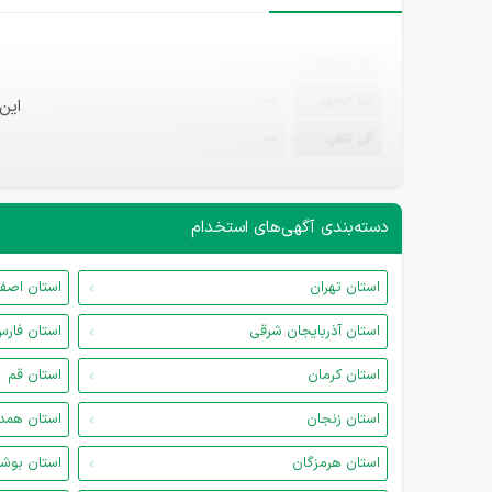
ثبت‌نام
—
ایمیل
—
این
تلفن
—
دسته‌بندی آگهی‌های استخدام
استان تهران
استان اصف
استان آذربایجان شرقی
استان فار
استان کرمان
استان قم
استان زنجان
استان همد
استان هرمزگان
استان بوش