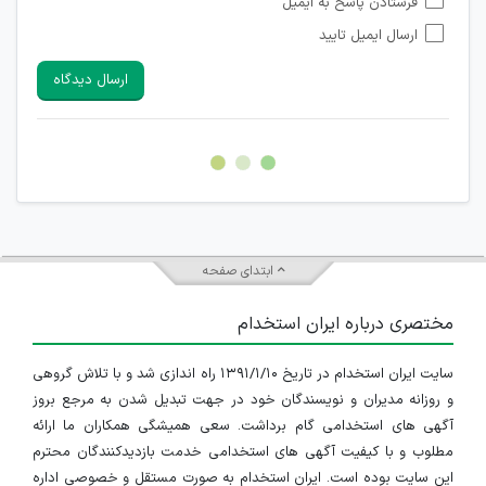
فرستادن پاسخ به ایمیل
شبکه های مجازی ارتباطی می باشند وجود ندارد.
ارسال ایمیل تایید
امکان تأیید نظرات کاربرانی که به هر طریقی قصد مأیوس کردن
سایرین را دارند وجود ندارد.
ارسال دیدگاه
هرگونه تحریک، تحقیر و کنایه به سایر افراد (مسئول و غیر مسئول)
غیر مجاز می باشد.
امکان هماهنگی برای هرگونه ملاقات حضوری چه به صورت دسته
جمعی و چه فردی توسط کاربران سایت وجود ندارد.
ابتدای صفحه
مختصری درباره ایران استخدام
سایت ایران استخدام در تاریخ ۱۳۹۱/۱/۱۰ راه اندازی شد و با تلاش گروهی
و روزانه مدیران و نویسندگان خود در جهت تبدیل شدن به مرجع بروز
آگهی های استخدامی گام برداشت. سعی همیشگی همکاران ما ارائه
مطلوب و با کیفیت آگهی های استخدامی خدمت بازدیدکنندگان محترم
این سایت بوده است. ایران استخدام به صورت مستقل و خصوصی اداره