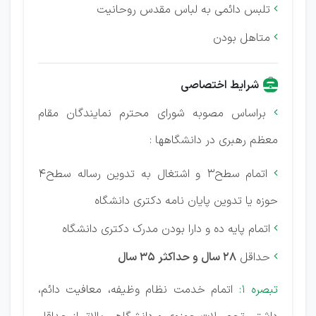
تلبس دائمی به لباس مقدس روحانیت

متاهل بودن

شرایط اختصاصی
براساس مصوبه شورای محترم نمایندگان مقام

معظم رهبری در دانشگاهها :
اتمام سطح3 و اشتغال به تدوین رساله سطح4

حوزه یا تدوین پایان نامه دکتری دانشگاه
اتمام پایه ده و دارا بودن مدرک دکتری دانشگاه

حداقل
28 سال و حداکثر 35 سال

تبصره 1:
اتمام خدمت نظام وظیفه، معافیت دائم،