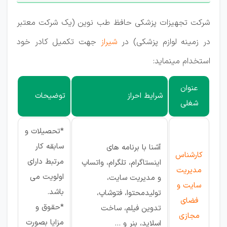
شرکت تجهیزات پزشکی حافظ طب نوین (یک شرکت معتبر
در زمینه لوازم پزشکی) در
شیراز
جهت تکمیل کادر خود
استخدام مینماید:
عنوان
شرایط احراز
توضیحات
شغلی
*تحصیلات و
سابقه کار
آشنا با برنامه های
کارشناس
مرتبط دارای
اینستاگرام، تلگرام، واتساپ
مدیریت
اولویت می
و مدیریت سایت،
سایت و
باشد.
تولیدمحتوا، فتوشاپ،
فضای
*حقوق و
تدوین فیلم، ساخت
مجازی
مزایا بصورت
اسلاید، بنر و ...