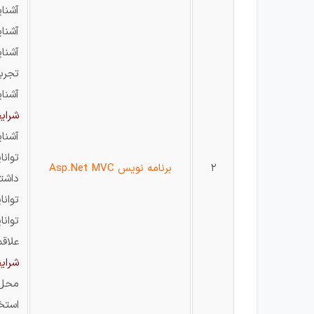
آشنایی 
آشنایی
آشنایی با L,ORM
تجربه
آشنا
شرای
آشنایی با erns
توان
2
برنامه نویس Asp.Net MVC
داشتن
توانا
توان
علاق
شرایط
محل 
استخ