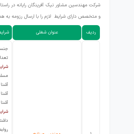
شرکت مهندسین مشاور نیک آفرینگان رایانه در راس
و متخصص دارای شرایط لازم را با ارسال رزومه به هم
ردیف
عنوان شغلی
شرایط
جنسی
تعداد: 1
شرای
مسلط به ICDL 
آشنا 
آشنا 
آشنا به SQL Servre 
شرای
داشت
روابط