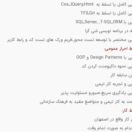
کامل یا تسلط به Css,JQuery,Html
 کامل یا تسلط به TFS,Git
SQL,Server, ,T-SQ
 در برنامه نویسی شی گرا
یی مختصر با توسعه تست محور،فریم ورک های تست کد و رابط کاربر
ط احراز عمومی:
Design Patt و OOP
ایی نحوه داکیومنت کردن کد
 سابقه کار
یی و تجربه کار تیمی
ایی یادگیری سریع،صبورو مسئولیت پذیر
مند به کار تیمی و متواضع مقید به فرهنک سازمانی
 کار:
کار واقع در اصفهان
دام به صورت تمام وقت