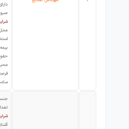
1
مهندس صنایع
دارای
صبور 
شرایط
محل ک
استخ
بیمه
حقوق
محیط
فرصت
ساعت ک
جنسی
تعداد: 4
شرای
آشنایی ک