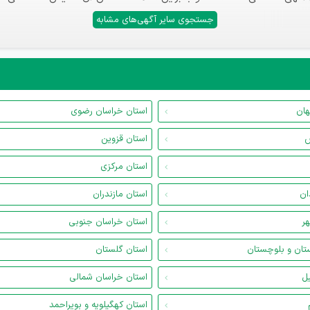
جستجوی سایر آگهی‌های مشابه
هان
استان خراسان رضوی
س
استان قزوین
استان مرکزی
ان
استان مازندران
هر
استان خراسان جنوبی
تان و بلوچستان
استان گلستان
یل
استان خراسان شمالی
استان کهگیلویه و بویراحمد