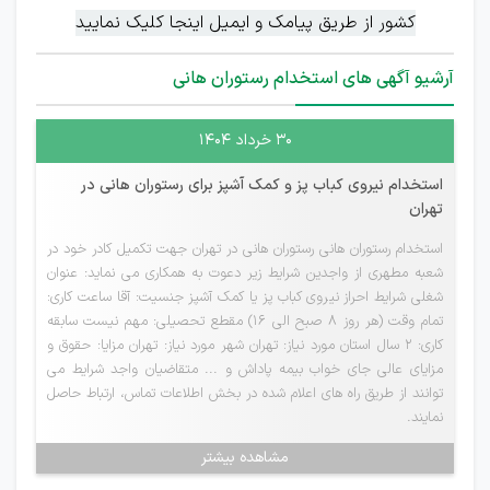
کشور از طریق پیامک و ایمیل اینجا کلیک نمایید
آرشیو آگهی های استخدام رستوران هانی
۳۰ خرداد ۱۴۰۴
استخدام نیروی کباب پز و کمک آشپز برای رستوران هانی در
تهران
استخدام رستوران هانی رستوران هانی در تهران جهت تکمیل کادر خود در
شعبه مطهری از واجدین شرایط زیر دعوت به همکاری می نماید: عنوان
شغلی شرایط احراز نیروی کباب پز یا کمک آشپز جنسیت: آقا ساعت کاری:
تمام وقت (هر روز 8 صبح الی 16) مقطع تحصیلی: مهم نیست سابقه
کاری: ۲ سال استان مورد نیاز: تهران شهر مورد نیاز: تهران مزایا: حقوق و
مزایای عالی جای خواب بیمه پاداش و ... متقاضیان واجد شرایط می
توانند از طریق راه های اعلام شده در بخش اطلاعات تماس، ارتباط حاصل
نمایند.
مشاهده بیشتر