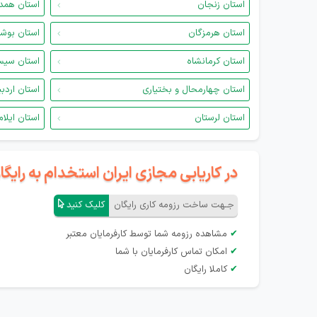
استان زنجان
استان همد
استان هرمزگان
استان بوش
استان کرمانشاه
استان سیس
استان چهارمحال و بختیاری
استان اردب
استان لرستان
استان ایلام
در کاریابی مجازی ایران استخدام به رای
جـهت ساخت رزومه کاری رایگان
کلیک کنید
✔
مشاهده رزومه شما توسط کارفرمایان معتبر
✔
امکان تماس کارفرمایان با شما
✔
کاملا رایگان