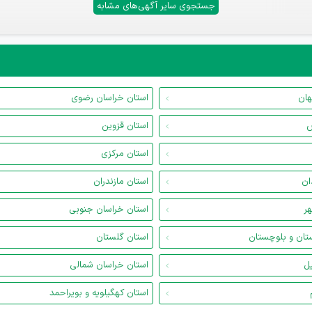
جستجوی سایر آگهی‌های مشابه
هان
استان خراسان رضوی
س
استان قزوین
استان مرکزی
ان
استان مازندران
هر
استان خراسان جنوبی
تان و بلوچستان
استان گلستان
یل
استان خراسان شمالی
استان کهگیلویه و بویراحمد