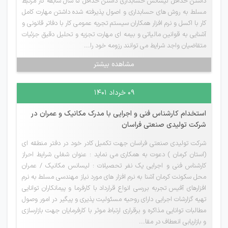
داشتن حداقل لیسانس حسابداری داشتن حداقل 5 سال سابقه کار مرتبط
مسلط به روش های حسابداری و اصول پذیرفته شده داشتن مهارت کامل
کار با اکسل و نرم افزار همکاران سیستم تجریه عمومی کار با دفاتر قانونی و
آشنایی به قوانین مالیاتی و بیمه ای مهارت تجزیه و تحلیل دقیق جزئیات
متقاضیان واجد شرایط می توانند رزومه خود را...
مشاهده بیشتر
۰۹ خرداد ۱۴۰۱
استخدام کارشناس فنی و اجرایی با مدرک مکانیک و عمران در
شرکت تولیدی صنعتی فراسان
شرکت تولیدی صنعتی فراسان جهت تکمیل کادر خود در دفتر منطقه ای
(استان کرمان ) دعوت به همکاری می نماید : عنوان شغلی شرایط احراز
کارشناس فنی و اجرایی یک نفر تحصیلات : لیسانس مکانیک / عمران
محل سکونت کرمان آشنا به نرم افزار های مورد نیاز مهندسی مسلط به نرم
افزارهای آفیس تجربه بررسی انواع قرارداد با کارفرما و پیمانکاران توانایی
تهیه گزارشات اجرایی دارای روحیه مسئولیت پذیری و پیگیر در امور وصول
مطالبات توانایی مذاکره و برقراری ارتباط موثر با کارفرمایان جهت بازارسازی
و بازاریابی انعطاف در مقا...