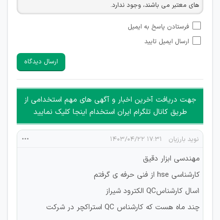
های معتبر می باشند، وجود ندارد.
امکان تأیید نظراتی که حاوی اطلاعات تماس شخصی افراد و یا ID
فرستادن پاسخ به ایمیل
شبکه های مجازی ارتباطی می باشند وجود ندارد.
ارسال ایمیل تایید
امکان تأیید نظرات کاربرانی که به هر طریقی قصد مأیوس کردن
سایرین را دارند وجود ندارد.
ارسال دیدگاه
هرگونه تحریک، تحقیر و کنایه به سایر افراد (مسئول و غیر مسئول)
غیر مجاز می باشد.
امکان هماهنگی برای هرگونه ملاقات حضوری چه به صورت دسته
جهت دریافت آخرین اخبار و آگهی های مهم استخدامی از
جمعی و چه فردی توسط کاربران سایت وجود ندارد.
طریق کانال تلگرام ایران استخدام اینجا کلیک نمایید
نوید بارزیان
۱۷:۳۱ ۱۴۰۳/۰۴/۲۲
مهندسی ابزار دقیق
کارشناسی hse از فنی حرفه ی گرفتم
1سال کارشناسQC الکترود شیراز
چند ماه هست که کارشناس QC استراکچر در شرکت