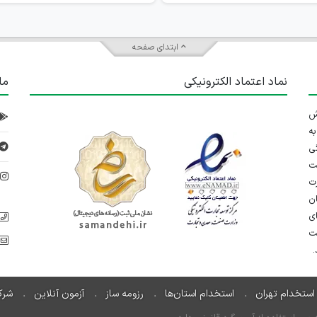
ابتدای صفحه
نماد اعتماد الکترونیکی
ما
 تلاش
ه
ی
ت
د
رت
ان
ی
یت
استخدام تهران
استخدام استان‌ها
رزومه ساز
آزمون آنلاین
شرک