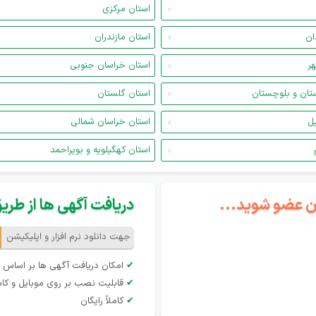
استان مرکزی
ان
استان مازندران
هر
استان خراسان جنوبی
تان و بلوچستان
استان گلستان
یل
استان خراسان شمالی
استان کهگیلویه و بویراحمد
گان عضو شوید...
دریافت آگهی ها از طریق 
جهت دانلود نرم افزار و اپلیکیشن
✔
امکان دریافت آگهی ها بر اساس 
✔
قابلیت نصب بر روی موبایل و کام
✔
کاملاً رایگان