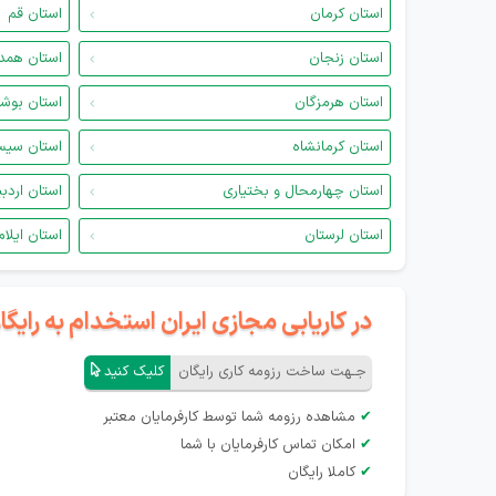
استان کرمان
استان قم
استان زنجان
استان همد
استان هرمزگان
استان بوش
استان کرمانشاه
استان سیس
استان چهارمحال و بختیاری
استان اردب
استان لرستان
استان ایلام
در کاریابی مجازی ایران استخدام به رای
جـهت ساخت رزومه کاری رایگان
کلیک کنید
✔
مشاهده رزومه شما توسط کارفرمایان معتبر
✔
امکان تماس کارفرمایان با شما
✔
کاملا رایگان