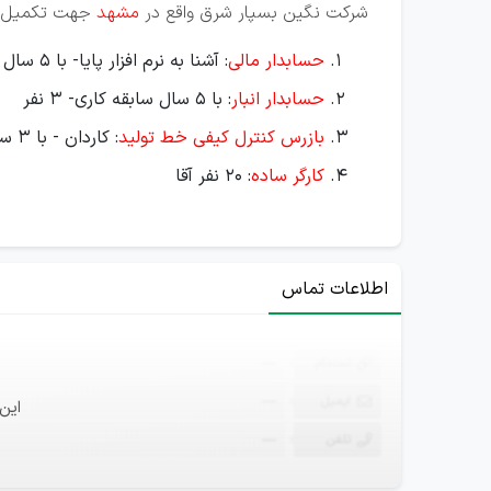
شرکت نگین بسپار شرق واقع در
مشهد
جهت تکمیل کا
حسابدار مالی
: آشنا به نرم افزار پایا- با 5 سال سابقه کاری- 3 نفر
حسابدار انبار
: با 5 سال سابقه کاری- 3 نفر
بازرس کنترل کیفی خط تولید
: کاردان - با 3 سال سابقه کاری- 4 نفر آقا
کارگر ساده
: 20 نفر آقا
اطلاعات تماس
ثبت‌نام
—
ایمیل
—
این
تلفن
—