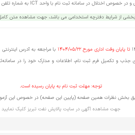
ﺎﻣﺎﻧﻪ ﺛﺒﺖ ﻧﺎم ﺑﺎ واﺣﺪ ICT ﺑﻪ ﺷﻤﺎره ﺗﻠﻔﻦ ٢١١٤٨٨٣٨ - ٠٤١ ﺗﻤﺎس ﺣﺎﺻﻞ ﻧﻤﺎﻳﻨﺪ.
ل بخشی از شرایط دفترچه استخدامی می باشد، جهت مشاهده متن کامل
ﺗﺎ ﭘﺎﻳﺎن وﻗﺖ اداری ﻣﻮرح 1404/05/22
ﺑﺎ مراجعه به آدرس اینترنت
ﺟﺬب و ﺗﻜﻤﻴﻞ ﻓﺮم ﺛﺒﺖ ﻧﺎم، اﻃﻼﻋﺎت و ﻣﺪارک ﺧﻮد را در سامانهﺛ
توجه: مهلت ثبت نام به پایان رسیده است.
 طریق بخش نظرات همین صفحه (پایین این صفحه) در خصوص این آزمون
جهت مشاهده آگهی در سایت پالایش نفت تبریز
کلیک نمایید