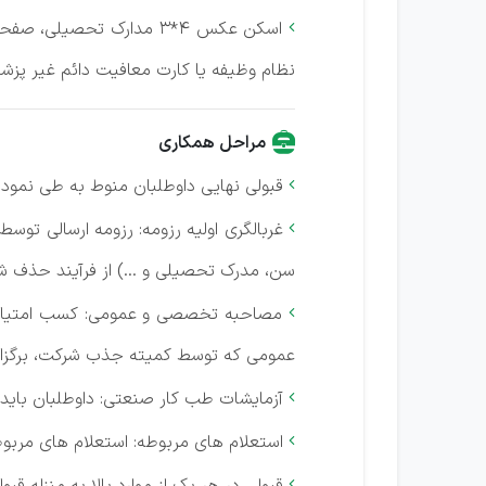
اسکن عکس 4*3 مدارک تحص

نظام وظیفه‌ یا کارت معافیت‌ دائم‌ غیر پزشکی
مراحل همکاری
قبولی‌ نهایی‌ داوطلبان منوط‌ به‌ طی‌ نمود

غربالگری اولیه‌ رزومه‌: رزومه‌ ارسالی‌ توس

سن‌، مدرک تحصیلی‌ و ...) از فرآیند حذف ش
مصاحبه‌ تخصصی‌ و عمومی‌: کسب‌ امتیاز ل

عمومی‌ که‌ توسط‌ کمیته‌ جذب شرکت‌، برگزار
آزمایشات طب‌ کار صنعتی‌: داوطلبان باید آ

استعلام های مربوطه‌: استعلام های مربوطه‌

