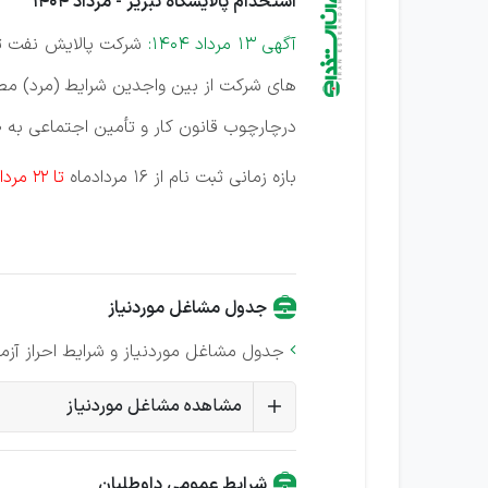
استخدام پالایشگاه تبریز - مرداد 1404
آگهی 13 مرداد 1404:
شرکت پالایش نفت تبر
های شرکت از بین واجدین شرایط (مرد) مطا
درچارچوب قانون کار و تأمین اجتماعی به ص
بازه زمانی ثبت نام از 16 مردادماه
تا 22 مردادماه 1404
جدول مشاغل موردنیاز
جدول مشاغل موردنیاز و شرایط احراز آزم

مشاهده مشاغل موردنیاز
شرایط عمومی داوطلبان