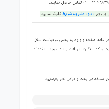
 بر روی
دانلود دفترچه شرایط
کلیک نمایید.
ی در ادامه صفحه و ورود ﺑﻪ ﺑﺨﺶ درﺧﻮاﺳﺖ ﺷﻐﻞ،
ﺒﺖ و ﻛﺪ رﻫﮕﻴﺮی درﻳﺎﻓﺖ و ﻧﺰد ﺧﻮﻳﺶ ﻧﮕﻬﺪاری
 استخدامی بحث و تبادل نظر بفرمایید.