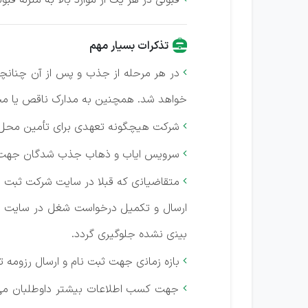
قبولی‌ در هر یک‌ از موارد بالا به‌ منزله‌ ق
تذکرات بسیار مهم
در ﻫﺮ ﻣﺮﺣﻠﻪ از ﺟﺬب و ﭘﺲ از آن ﭼﻨﺎﻧﭽﻪ

ﺧﻮاﻫﺪ ﺷﺪ. ﻫﻤﭽﻨﻴﻦ ﺑﻪ ﻣﺪارک ﻧﺎﻗﺺ ﻳﺎ ﻣﺨ
ﺷﺮﻛﺖ ﻫﻴﭽﮕﻮﻧﻪ ﺗﻌﻬﺪی ﺑﺮای ﺗﺄﻣﻴﻦ ﻣﺤﻞ

ﺳﺮوﻳﺲ اﻳﺎب و ذﻫﺎب ﺟﺬب ﺷﺪﮔﺎن ﺟﻬﺖ اﻧﺠ

ﻣﺘﻘﺎﺿﻴﺎﻧی ﻛﻪ ﻗﺒﻼ در ﺳﺎﻳﺖ ﺷﺮﻛﺖ ﺛﺒﺖ ﻧﺎم

ارﺳﺎل و ﺗﻜﻤﻴﻞ درﺧﻮاﺳﺖ ﺷﻐﻞ در ﺳﺎﻳﺖ ﻫﻴﭻ
ﺑﻴﻨی ﻧﺸﺪه ﺟﻠﻮﮔﻴﺮی ﮔﺮدد.
ﺑﺎزه زﻣﺎﻧی ﺟﻬﺖ ﺛﺒﺖ ﻧﺎم و ارﺳﺎل رزوﻣﻪ 

