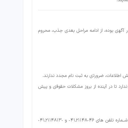
مایند.
 آﮔﻬی ﺑﻮده، از اداﻣﻪ ﻣﺮاﺣﻞ ﺑﻌﺪی ﺟﺬب، ﻣﺤﺮوم
ﻳﺶ اﻃﻼﻋﺎت، ﺿﺮورﺗی ﺑﻪ ﺛﺒﺖ ﻧﺎم ﻣﺠﺪد ﻧﺪارﻧﺪ.
ارد ﺗﺎ در آﻳﻨﺪه از ﺑﺮوز ﻣﺸﻜﻼت ﺣﻘﻮﻗی و ﭘﻴﺶ
ﺟﻬﺖ ﻛﺴﺐ اﻃﻼﻋﺎت ﺑﻴﺸﺘﺮ داوﻃﻠﺒﺎن میﺗﻮاﻧﻨﺪ در ﻃﻮل اﻳﺎم ﻫﻔﺘﻪ ﺑﻪ ﻏﻴﺮ از اﻳﺎم ﺗﻌﻄﻴﻞ و در ﺳﺎﻋﺎت اداری ﺑﺎ ﺷــﻤﺎره ﺗﻠﻔﻦ ﻫﺎی ٢١١٤٨٠٤٦ـ٠٤١ و ٢١١٤٨١٣٠ـ٠٤١