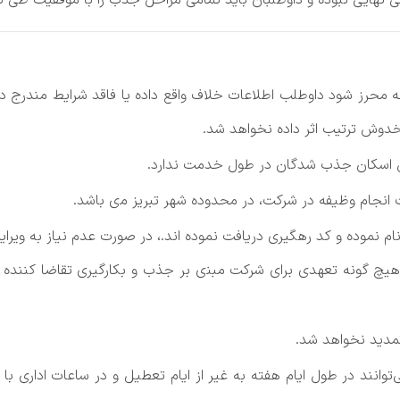
بولی‌ نهایی‌ نبوده و داوطلبان باید تمامی‌ مراحل‌ جذب را با موفقیت‌ طی‌ ن
 ﻣﺤﺮز ﺷﻮد داوﻃﻠﺐ اﻃﻼﻋﺎت ﺧﻼف واﻗﻊ داده ﻳﺎ ﻓﺎﻗﺪ شرایط ﻣﻨﺪرج در
ﺪوش ﺗﺮﺗﻴﺐ اﺛﺮ داده ﻧﺨﻮاﻫﺪ ﺷﺪ.
 اﺳﻜﺎن ﺟﺬب ﺷﺪﮔﺎن در ﻃﻮل ﺧﺪﻣﺖ ﻧﺪارد.
ﺎم وﻇﻴﻔﻪ در ﺷﺮﻛﺖ، در ﻣﺤﺪوده ﺷﻬﺮ ﺗﺒﺮﻳﺰ ﻣی ﺑﺎﺷﺪ.
 ﻧﻤﻮده و ﻛﺪ رﻫﮕﻴﺮی درﻳﺎﻓﺖ ﻧﻤﻮده اﻧﺪ.، در ﺻﻮرت ﻋﺪم ﻧﻴﺎز ﺑﻪ وﻳﺮا
 ﮔﻮﻧﻪ ﺗﻌﻬﺪی ﺑﺮای ﺷﺮﻛﺖ ﻣﺒﻨی ﺑﺮ ﺟﺬب و ﺑﻜﺎرﮔﻴﺮی ﺗﻘﺎﺿﺎ ﻛﻨﻨﺪه ﻧﺪ
ﺗﻤﺪﻳﺪ ﻧﺨﻮاﻫﺪ ﺷﺪ.