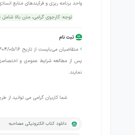
واﺣﺪ ﺑﺮﻧﺎﻣﻪ رﻳﺰی و ﻓﺮآﻳﻨﺪﻫﺎی ﻣﻨﺎﺑﻊ اﻧﺴﺎﻧی و در ﺧﺼﻮص اﺧﺘﻼل در ﺳ
توجه: کارجوی گرامی، متن بالا شام
ثبت نام
ﻣﺘﻘﺎﺿﻴﺎن می‌بایست از ﺗﺎرﻳﺢ 1404/05/16

ﭘﺲ از ﻣﻄﺎﻟﻌﻪ ﺷﺮاﻳﻂ ﻋﻤﻮﻣی و اﺧﺘﺼﺎﺻی 
ﻧﻤﺎﻳﻨﺪ.
شما کاربران گرامی می توانید از
دانلود کتاب الکترونیکی مصاحبه