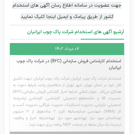
جهت عضویت در سامانه اطلاع رسان آگهی های استخدام
کشور از طریق پیامک و ایمیل اینجا کلیک نمایید
آرشیو آگهی های استخدام شرکت پاک چوب ایرانیان
۰۷ مرداد ۱۴۰۲
استخدام کارشناس فروش سازمانی (B2C) در شرکت پاک چوب
ایرانیان
استخدام شرکت پاک چوب ایرانیان شرکت پاک چوب ایرانیان جهت تکمیل
کادر خود در استان تهران، شهر تهران از متقاضیان واجد شرایط دعوت به
همکاری می‌کند. عنوان شغلی شرایط احراز کارشناس فروش سازمانی (B2C)
جنسیت: آقا و خانممقطع تحصیلی: کارشناسی، کارشناسی ارشدرشته
تحصیلی: بازاریابی، مدیریت استراتژیک، مدیریت بازرگانی، مدیریت کسب و
کار (MBA)، مهندسی صنایعسابقه کاری: ۲ سالحقوق: از ۱۲ میلیون
توماناستان مورد نیاز: تهرانشهر مورد نیاز: تهرانشرایط احراز و وظایف:
ترجیحا یک سال سابقه در صنعت MDF برنامه ریزی جهت ارسا...