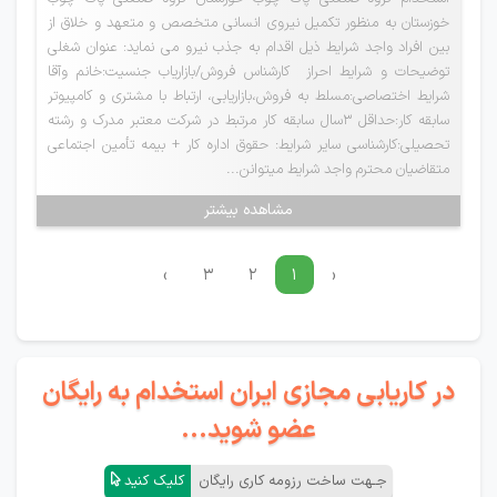
خوزستان به منظور تکمیل نیروی انسانی متخصص و متعهد و خلاق از
بین افراد واجد شرایط ذیل اقدام به جذب نیرو می نماید: عنوان شغلی
توضیحات و شرایط احراز کارشناس فروش/بازاریاب جنسیت:خانم وآقا
شرایط اختصاصی:مسلط به فروش،بازاریابی، ارتباط با مشتری و کامپیوتر
سابقه کار:حداقل 3سال سابقه کار مرتبط در شرکت معتبر مدرک و رشته
تحصیلی:کارشناسی سایر شرایط: حقوق اداره کار + بیمه تأمین اجتماعی
متقاضیان محترم واجد شرایط میتوانن...
مشاهده بیشتر
›
۳
۲
۱
‹
در کاریابی مجازی ایران استخدام به رایگان
عضو شوید...
جـهت ساخت رزومه کاری رایگان
کلیک کنید