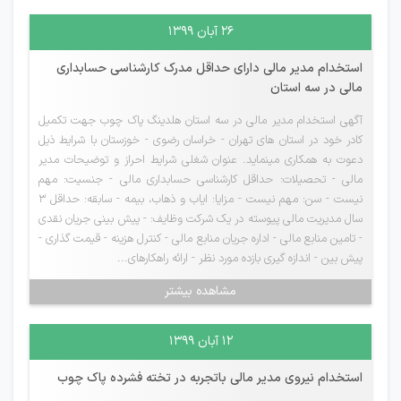
۲۶ آبان ۱۳۹۹
استخدام مدیر مالی دارای حداقل مدرک کارشناسی حسابداری
مالی در سه استان
آگهی استخدام مدیر مالی در سه استان هلدینگ پاک چوب جهت تکمیل
کادر خود در استان های تهران - خراسان رضوی - خوزستان با شرایط ذیل
دعوت به همکاری مینماید. عنوان شغلی شرایط احراز و توضیحات مدیر
مالی - تحصیلات: حداقل کارشناسی حسابداری مالی - جنسیت: مهم
نیست - سن: مهم نیست - مزایا: ایاب و ذهاب، بیمه - سابقه: حداقل ۳
سال مدیریت مالی پیوسته در یک شرکت وظایف: - پیش بینی جریان نقدی
- تامین منابع مالی - اداره جریان منابع مالی - کنترل هزینه - قیمت گذاری -
پیش بین - اندازه گیری بازده مورد نظر - ارائه راهکارهای...
مشاهده بیشتر
۱۲ آبان ۱۳۹۹
استخدام نیروی مدیر مالی باتجربه در تخته فشرده پاک چوب