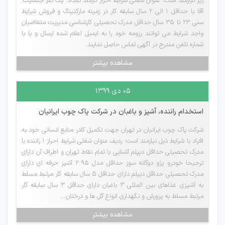
زیر نیازمند است: عنوان شغلی شرایط احراز کارمند تعداد: یک نفر جنسیت:
آقا با حداقل 1 الی 2 سال سابقه کار در زمینه مارکتینگ و فروش شرایط
سنی 23 تا 35 سال حداقل مدرک تحصیلی کارشناسی مدیریت متقاضیان
واجد شرایط می توانند رزومه خود را به ایمیل اعلام شده ارسال و یا با
شماره تلفن مندرج در آگهی تماس حاصل نمایند.
مشاهده بیشتر
۰۵ دی ۱۳۹۹
استخدام راننده، آشپز و باغبان در شرکت پاک چوب ایرانیان
شرکت پاک چوب ایرانیان در تهران جهت تکمیل کادر منابع انسانی خود به
افراد با شرایط ذیل نیازمند است: ردیف عنوان شغلی شرایط احراز 1 راننده با
مدرک تحصیلی حداقل دیپلم آشنایی با تمام نقاط تهران و اطراف آن دارای
ترجیحا خودرو پژو دوگانه سوز حداقل مدل 95 2 آشپز حرفه ای دارای
مدرک تحصیلی حداقل دیپلم دارای حداقل 5 سال سابقه کار مرتبط مسلط
به آشپزی غذاهای بین المللی 3 باغبان دارای حداقل 3 سال سابقه کار
مرتبط مسلط به پرورش و نگهداری انواع گل ها و درختان...
مشاهده بیشتر