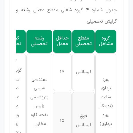
جدول شماره ۴ گروه شغلی مقطع معدل رشته و
گرایش تحصیلی
گروه
مقطع
حداقل
رشته
گرایش
مشاغل
تحصیلی
معدل
تحصیلی
تحصیلی
کلیه
گرایشها به
لیسانس
14
بهره
مهندسی
استثنای
برداری
شیمی
صنایع
سایت
پتروشیمی
غذایی،
(نوبتکار
پلیمر،
محیط
بهره
نفت، گازه
زیست،
فوق
15
برداری)
مخازن
زیست
لیسانس
پزشکی و