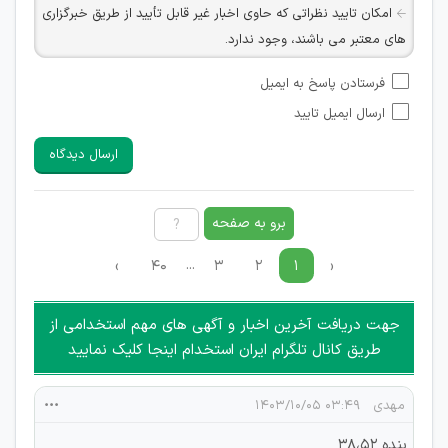
امکان تایید نظراتی که حاوی اخبار غیر قابل تأیید از طریق خبرگزاری
های معتبر می باشند، وجود ندارد.
امکان تأیید نظراتی که حاوی اطلاعات تماس شخصی افراد و یا ID
فرستادن پاسخ به ایمیل
شبکه های مجازی ارتباطی می باشند وجود ندارد.
ارسال ایمیل تایید
امکان تأیید نظرات کاربرانی که به هر طریقی قصد مأیوس کردن
سایرین را دارند وجود ندارد.
ارسال دیدگاه
هرگونه تحریک، تحقیر و کنایه به سایر افراد (مسئول و غیر مسئول)
غیر مجاز می باشد.
امکان هماهنگی برای هرگونه ملاقات حضوری چه به صورت دسته
برو به صفحه
جمعی و چه فردی توسط کاربران سایت وجود ندارد.
...
›
۴۰
۳
۲
۱
‹
جهت دریافت آخرین اخبار و آگهی های مهم استخدامی از
طریق کانال تلگرام ایران استخدام اینجا کلیک نمایید
مهدی
۰۳:۴۹ ۱۴۰۳/۱۰/۰۵
بنده ۳۸،۵۲