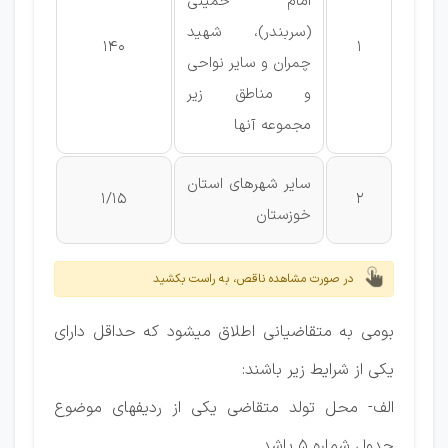
امام خمینی
(سربندر)، شهید
140
1
چمران و سایر نواحی
و مناطق زیر
مجموعه آنها
سایر شهرهای استان
1/15
2
خوزستان
در صورت مشاهده ناقص، به راست بکشید
بومی به متقاضیانی اطلاق میشود که حداقل دارای
یکی از شرایط زیر باشند:
الف- محل تولد متقاضی یکی از ردیفهای موضوع
جدول شماره ۵ باشد.