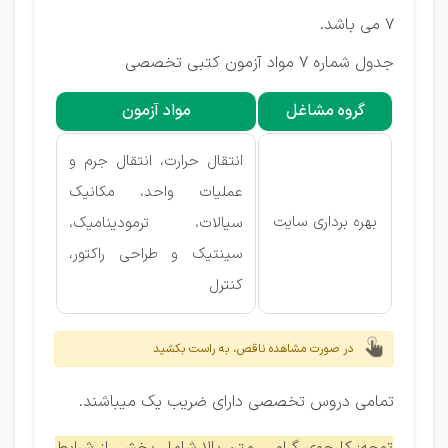
۷ می باشد.
جدول شماره ۷ مواد آزمون کتبی تخصصی
گروه مشاغل
مواد آزمون
انتقال حرارت، انتقال جرم و
عملیات واحد، مکانیک
بهره برداری سایت
سیالات، ترمودینامیک،
سینتیک و طراحی راکتور،
کنترل
در صورت مشاهده ناقص، به راست بکشید
تمامی دروس تخصصی دارای ضریب یک میباشند.