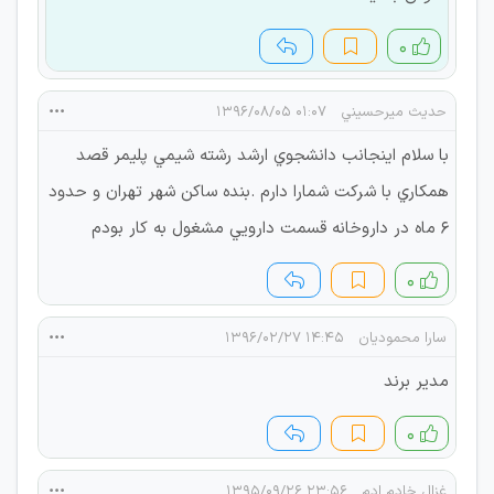
۰
حديث ميرحسيني
۰۱:۰۷ ۱۳۹۶/۰۸/۰۵
با سلام اينجانب دانشجوي ارشد رشته شيمي پليمر قصد
همكاري با شركت شمارا دارم .بنده ساكن شهر تهران و حدود
٦ ماه در داروخانه قسمت دارويي مشغول به كار بودم
۰
سارا محموديان
۱۴:۴۵ ۱۳۹۶/۰۲/۲۷
مدير برند
۰
غزال خادم ادم
۲۳:۵۶ ۱۳۹۵/۰۹/۲۶