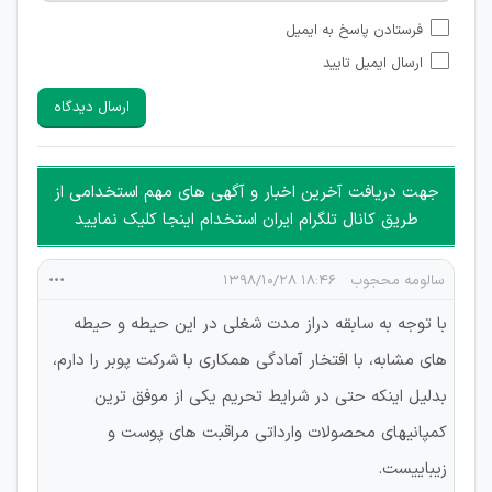
امکان تأیید نظراتی که حاوی اطلاعات تماس شخصی افراد و یا ID
فرستادن پاسخ به ایمیل
شبکه های مجازی ارتباطی می باشند وجود ندارد.
ارسال ایمیل تایید
امکان تأیید نظرات کاربرانی که به هر طریقی قصد مأیوس کردن
سایرین را دارند وجود ندارد.
ارسال دیدگاه
هرگونه تحریک، تحقیر و کنایه به سایر افراد (مسئول و غیر مسئول)
غیر مجاز می باشد.
امکان هماهنگی برای هرگونه ملاقات حضوری چه به صورت دسته
جهت دریافت آخرین اخبار و آگهی های مهم استخدامی از
جمعی و چه فردی توسط کاربران سایت وجود ندارد.
طریق کانال تلگرام ایران استخدام اینجا کلیک نمایید
سالومه محجوب
۱۸:۴۶ ۱۳۹۸/۱۰/۲۸
با توجه به سابقه دراز مدت شغلی در این حیطه و حیطه
های مشابه، با افتخار آمادگی همکاری با شرکت پوبر را دارم،
بدلیل اینکه حتی در شرایط تحریم یکی از موفق ترین
کمپانیهای محصولات وارداتی مراقبت های پوست و
زیباییست.