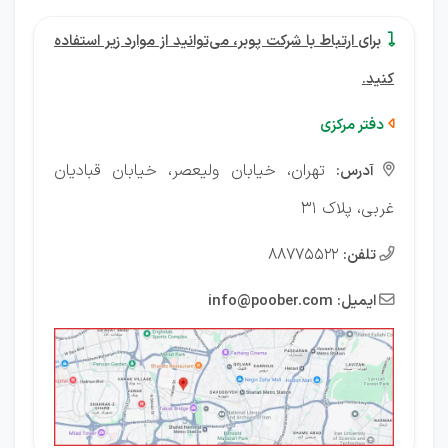
برای ارتباط با شرکت پوبر، می‌توانید از موارد زیر استفاده

کنید.
دفتر مرکزی

تهران، خیابان ولیعصر، خیابان قبادیان
آدرس:

غربی، پلاک ۳۱
88775522
تلفن:

ایمیل:
info@poober.com
