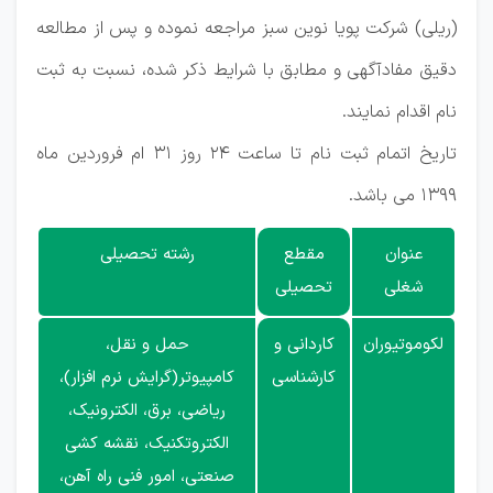
(ریلی) شرکت پویا نوین سبز مراجعه نموده و پس از مطالعه
دقیق مفادآگهی و مطابق با شرایط ذکر شده، نسبت به ثبت
نام اقدام نمایند.
تاریخ اتمام ثبت نام تا ساعت 24 روز 31 ام فروردین ماه
1399 می باشد.
عنوان
مقطع
رشته تحصیلی
شغلی
تحصیلی
لکوموتیوران
کاردانی و
حمل و نقل،
کارشناسی
کامپیوتر(گرایش نرم افزار)،
ریاضی، برق، الکترونیک،
الکتروتکنیک، نقشه کشی
صنعتی، امور فنی راه آهن،