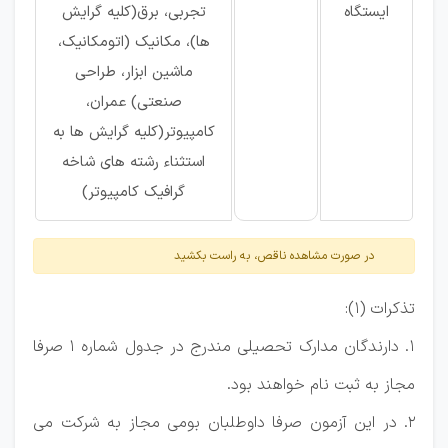
ایستگاه
تجربی، برق(کلیه گرایش
ها)، مکانیک (اتومکانیک،
ماشین ابزار، طراحی
صنعتی) عمران،
کامپیوتر(کلیه گرایش ها به
استثناء رشته های شاخه
گرافیک کامپیوتر)
در صورت مشاهده ناقص، به راست بکشید
تذكرات (1):
1. دارندگان مدارک تحصيلی مندرج در جدول شماره 1 صرفا
مجاز به ثبت نام خواهند بود.
2. در این آزمون صرفا داوطلبان بومی مجاز به شرکت می