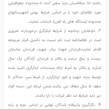
باشند لذا متقاضيان باید سعی کنند تا محدوده جغرافيایی
مورد تقاضای خود را بر اساس شرایط بومی (شهرستانهای
محدوده ایستگاه های راه آهن)، انتخاب نمایند.
3. داوطلبان چنانچه از شرایط ایثارگری برخوردارند ضروری
است در تقاضانامه ثبت نام نسبت به تكميل فيلد مربوطه
اقدام نمایند.فرزندان شهدا، برادر شهيد، فرزندان جانبازان
بيست و پنج درصد و بالاتر و فرزندان آزادگان یک سال
اسارت و بالاتر به شرط ارائه مستندات ایثارگری تایيد شده
توسط بنياد شهيد و امور ایثارگران، از شرط سن، حداکثر تا
سقف 5 سال معاف می باشند.ضمن اینكه این دسته افراد
نيز باید شرایط مد نظر شرکت را دارا باشند.
4. بكارگيری پذيرفته شدگان نهايی بر اساس نمره و رتبه