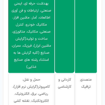
بهداشت حرفه ای، ایمنی
صنعتی، ارتباطات و فن آوری
اطالعات، آمار، ماشین افزار،
مکانیک خودرو، کنترل
صنعتی، مکانیک، متالورژی،
ساخت و تولید(گرایش
ماشین ابزار)، فیزیک، عمران،
صنایع (کلیه گرایش ها به
استثناء رشته های صنایع
غذایی)
متصدی
کاردانی و
حمل و نقل،
ترافیک
کارشناسی
کامپیوتر(گرایش نرم افزار)،
ریاضی، برق، الکترونیک،
الکتروتکنیک، نقشه کشی