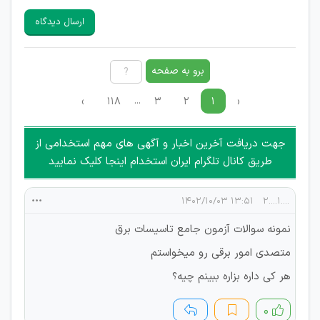
سایرین را دارند وجود ندارد.
ارسال دیدگاه
هرگونه تحریک، تحقیر و کنایه به سایر افراد (مسئول و غیر مسئول)
غیر مجاز می باشد.
امکان هماهنگی برای هرگونه ملاقات حضوری چه به صورت دسته
برو به صفحه
جمعی و چه فردی توسط کاربران سایت وجود ندارد.
...
›
۱۱۸
۳
۲
۱
‹
جهت دریافت آخرین اخبار و آگهی های مهم استخدامی از
طریق کانال تلگرام ایران استخدام اینجا کلیک نمایید
۱۳:۵۱ ۱۴۰۲/۱۰/۰۳
....1....2
نمونه سوالات آزمون جامع تاسیسات برق
متصدی امور برقی رو میخواستم
هر کی داره بزاره ببینم چیه؟
۰