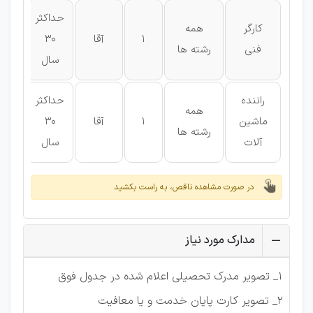
حداکثر
کارگر
همه
1
آقا
30
دیپ
فنی
رشته ها
سال
راننده
حداکثر
همه
ماشین
1
آقا
30
دیپ
رشته ها
آلات
سال
در صورت مشاهده ناقص، به راست بکشید
مدارک مورد نیاز
1_ تصویر مدرک تحصیلی اعلام شده در جدول فوق
2_ تصویر کارت پایان خدمت و یا معافیت