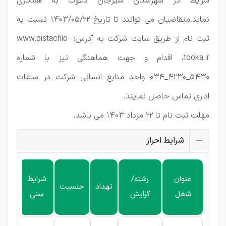
شرایط در شهرستان سیرجان دعوت به همکاری
نماید.متقاضیان می توانند تا تاریخ 1403/05/22 نسبت به
ثبت نام از طریق سایت شرکت به آدرس: www.pistachio-
tooka.ir، اقدام و جهت هماهنگی نیز با شماره
5430_4230_034 واحد منابع انسانی شرکت در ساعات
اداری تماس حاصل نمایند.
مهلت ثبت نام تا 22 مرداد 1403 می باشد.
شرایط احراز
حدا
عنوان
رشته/
شرایط
تهداد
جنسیت
مد
شغل
گرایش
سنی
مورد 