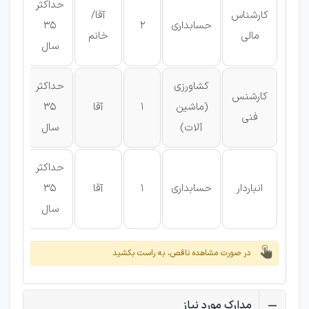
حداکثر
کارشناس
آقا/
حسابداری
2
35
لیس
مالی
خانم
سال
کشاورزی
حداکثر
کارشنس
(ماشین
1
آقا
35
لیس
فنی
آلات)
سال
حداکثر
فو
انباردار
حسابداری
1
آقا
35
دیپ
سال
در صورت مشاهده ناقص، به راست بکشید
مدارک مورد نیاز