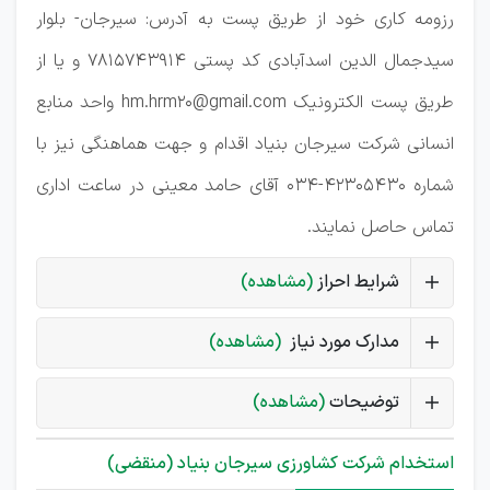
رزومه کاری خود از طریق پست به آدرس: سیرجان- بلوار
سیدجمال الدین اسدآبادی کد پستی 7815743914 و یا از
طریق پست الکترونیک hm.hrm20@gmail.com واحد منابع
انسانی شرکت سیرجان بنیاد اقدام و جهت هماهنگی نیز با
شماره 42305430-034 آقای حامد معینی در ساعت اداری
تماس حاصل نمایند.
شرایط احراز
(مشاهده)
مدارک مورد نیاز
(مشاهده)
توضیحات
(مشاهده)
استخدام شرکت کشاورزی سیرجان بنیاد (منقضی)