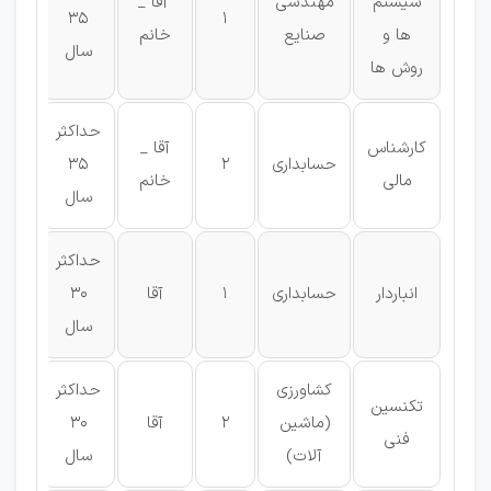
سیستم
مهندسی
آقا _
1
35
لیس
ها و
صنایع
خانم
سال
روش ها
حداکثر
کارشناس
آقا _
حسابداری
2
35
لیس
مالی
خانم
سال
حداکثر
فو
انباردار
حسابداری
1
آقا
30
دیپ
سال
کشاورزی
حداکثر
تکنسین
فو
(ماشین
2
آقا
30
فنی
دیپ
آلات)
سال