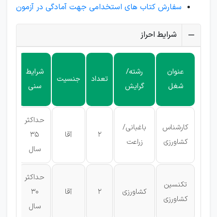
سفارش کتاب های استخدامی جهت آمادگی در آزمون
شرایط احراز
حدا
عنوان
رشته/
شرایط
تعداد
جنسیت
مد
شغل
گرایش
سنی
مورد 
حداکثر
کارشناس
باغبانی/
2
آقا
35
لیس
کشاورزی
زراعت
سال
حداکثر
تکنسین
فو
کشاورزی
2
آقا
30
کشاورزی
دیپ
سال