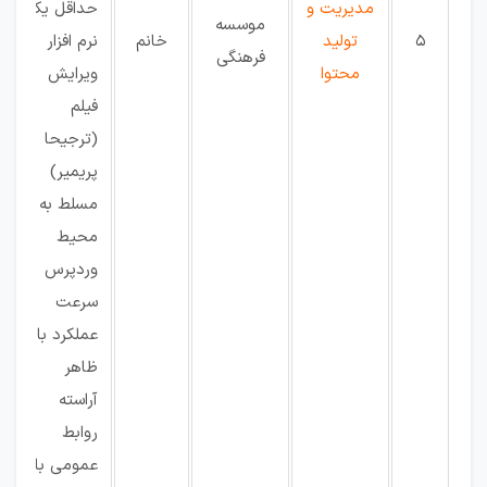
مدیریت و
حداقل یک
موسسه
5
تولید
خانم
نرم افزار
فرهنگی
محتوا
ویرایش
فیلم
(ترجیحا
پریمیر)
مسلط به
محیط
وردپرس
سرعت
عملکرد بالا
ظاهر
آراسته
روابط
عمومی بالا