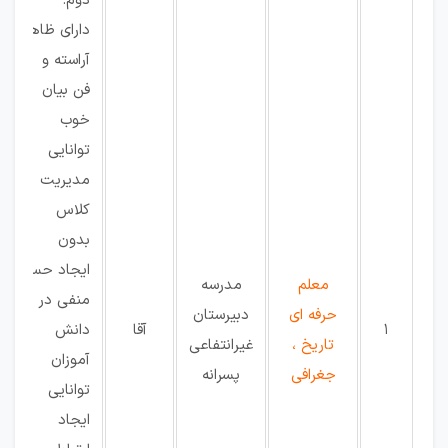
دوم.
دارای ظاهر
آراسته و
فن بیان
خوب
توانایی
مدیریت
کلاس
بدون
ایجاد حس
معلم
مدرسه
منفی در
حرفه ای
دبیرستان
1
آقا
دانش
تاریخ ،
غیرانتفاعی
آموزان
جغرافی
پسرانه
توانایی
ایجاد