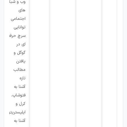
وب و شبکه
های
اجتماعی
توانایی
سرچ حرفه
ای در
گوگل و
یافتن
مطالب
تازه
آشنا به
فتوشاپ،
کرل و
ایلیستریتور
آشنا به