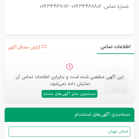
شماره تماس: 02634468806- 02634469172
اطلاعات تماس
گزارش مشکل آگهی
ثبت‌نام
—
این آگهی منقضی شده است و بنابراین اطلاعات تماس آن
ایمیل
—
نمایش داده نمی‌شود.
تلفن
—
جستجوی سایر آگهی‌های مشابه
دسته‌بندی آگهی‌های استخدام
استان تهران