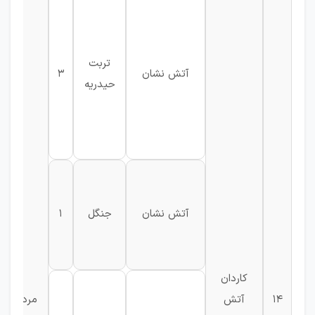
تربت
آتش نشان
3
حیدریه
آتش نشان
جنگل
1
کاردان
14
آتش
مرد