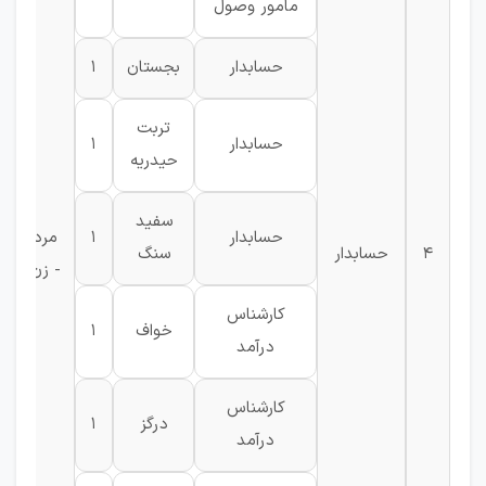
مامور وصول
حسابدار
بجستان
1
تربت
حسابدار
1
حیدریه
سفید
حسابدار
1
مرد
4
حسابدار
سنگ
- زن
کارشناس
خواف
1
ح
درآمد
کارشناس
درگز
1
درآمد