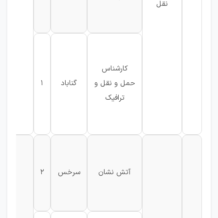
نقل
م
کارشناس
حمل و نقل و
گناباد
1
ت
ترافیک
گ
آتش نشان
سرخس
2