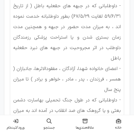
- داوطلبانی که در جبهه های حقعلیه باطل ( از تاریخ
59/6/31
لغایت
67/5/29
) بطور داوطلبانه خدمت نموده
اند ، به میزان مدت حضور در جبهه و همچنین مدت
زمان بستری شدن و یا استراحت پزشکی رزمندگان
داوطلب در اثر مجروحیت در جبهه های نبرد حقعلیه
باطل
- اعضای خانواده شهدا، آزادگان ، مفقودالاثرها، جانبازان (
همسر ، فرزندان ، پدر ، مادر ، خواهر و برادر ) تا میزان
پنج سال
- داوطلبانی که در طول جنگ تحمیلی بهاسارت دشمن
بعثی و یا گروهک های ضد انقلاب در آمده اند به میزان
مدت اسارت و حضور در جبهه .
خانه
علاقه‌مندی‌ها
جستجو
ورود/ثبت‌نام
- داوطلبانی که به صورت غیر رسمی و تمام وقت در