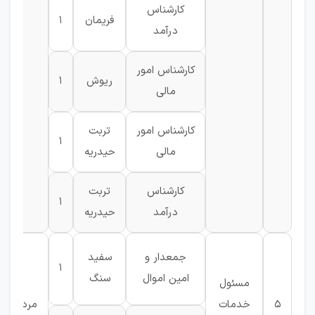
کارشناس
فریمان
1
درآمد
کارشناس امور
ریوش
1
مالی
کارشناس امور
تربت
1
مالی
حیدریه
کارشناس
تربت
1
درآمد
حیدریه
جمعدار و
سفید
1
گ
امین اموال
سنگ
مسئول
5
خدمات
مرد