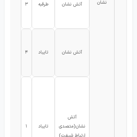
نشان
آتش نشان
طرقبه
3
آتش نشان
تایباد
4
آتش
نشان(متصدی
تایباد
1
ارتباط شیفت)