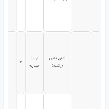
آتش نشان
تربت
6
(راننده)
حیدریه
ک