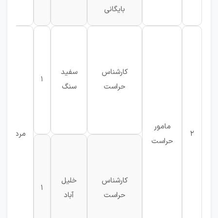
بایگانی
کارشناس
سفید
1
حراست
سنگ
مامور
2
مرد
حراست
کارشناس
خلیل
1
حراست
آباد