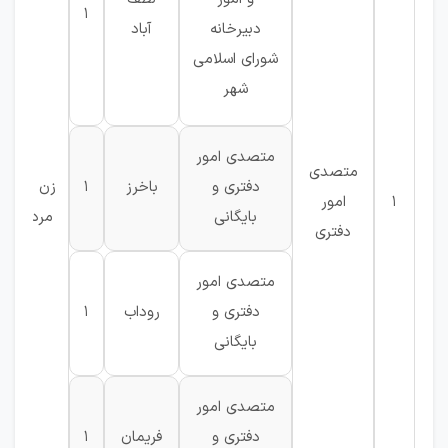
1
دبیرخانه
آباد
ک
شورای اسلامی
شهر
گ
متصدی امور
متصدی
دفتری و
باخرز
1
زن -
1
امور
بایگانی
مرد
دفتری
متصدی امور
دفتری و
روداب
1
ف
بایگانی
متصدی امور
دفتری و
فریمان
1