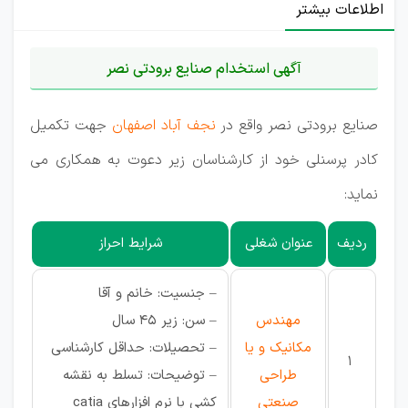
اطلاعات بیشتر
آگهی استخدام صنایع برودتی نصر
صنایع برودتی نصر واقع در
نجف آباد اصفهان
جهت تکمیل
کادر پرسنلی خود از کارشناسان زیر دعوت به همکاری می
نماید:
ردیف
عنوان شغلی
شرایط احراز
– جنسیت: خانم و آقا
مهندس
– سن: زیر 45 سال
مکانیک و یا
– تحصیلات: حداقل کارشناسی
1
طراحی
– توضیحات: تسلط به نقشه
صنعتی
کشی با نرم افزارهای catia