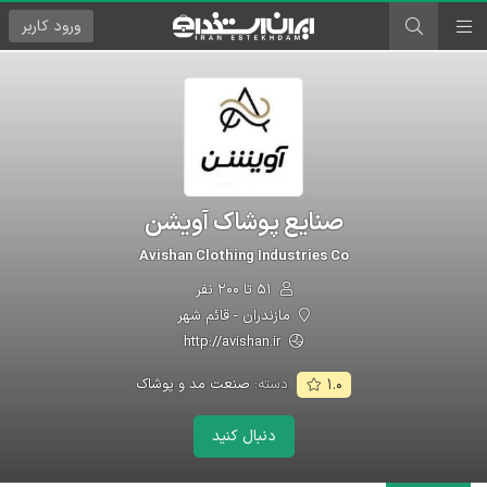
ورود
کاربر
صنایع پوشاک آویشن
Avishan Clothing Industries Co
۵۱ تا ۲۰۰ نفر
مازندران - قائم شهر
http://avishan.ir
دسته:
صنعت مد و پوشاک
۱.۰
دنبال کنید