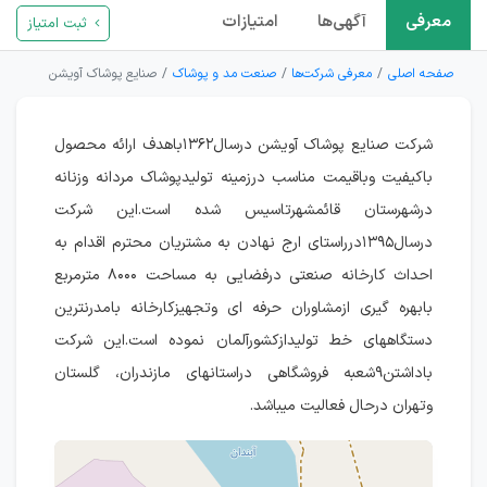
معرفی
آگهی‌ها
امتیازات
ثبت امتیاز
صفحه اصلی
معرفی شرکت‌ها
صنعت مد و پوشاک
صنایع پوشاک آویشن
شرکت صنایع پوشاک آویشن درسال۱۳۶۲باهدف ارائه محصول
باکیفیت وباقیمت مناسب درزمینه تولیدپوشاک مردانه وزنانه
درشهرستان قائمشهرتاسیس شده است.این شرکت
درسال۱۳۹۵درراستای ارج نهادن به مشتریان محترم اقدام به
احداث کارخانه صنعتی درفضایی به مساحت ۸۰۰۰ مترمربع
بابهره گیری ازمشاوران حرفه ای وتجهیزکارخانه بامدرنترین
دستگاههای خط تولیدازکشورآلمان نموده است.این شرکت
باداشتن۹شعبه فروشگاهی دراستانهای مازندران، گلستان
وتهران درحال فعالیت میباشد.