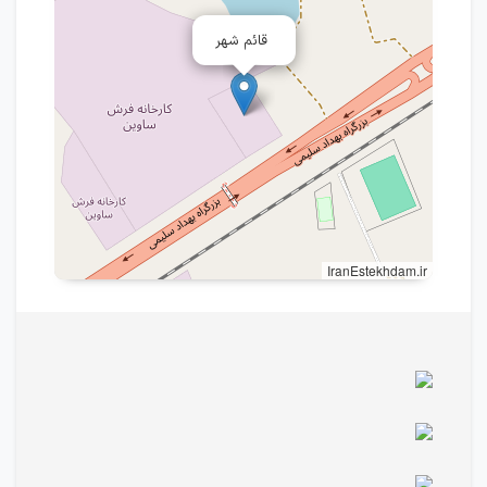
قائم شهر
IranEstekhdam.ir