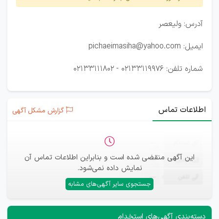
آدرس: ولیعصر
ایمیل: pichaeimasiha@yahoo.com
شماره تلفن: 02133119976 - 02133111802
اطلاعات تماس
گزارش مشکل آگهی
ثبت‌نام
—
این آگهی منقضی شده است و بنابراین اطلاعات تماس آن
ایمیل
—
نمایش داده نمی‌شود.
تلفن
—
جستجوی سایر آگهی‌های مشابه
دسته‌بندی آگهی‌های استخدام