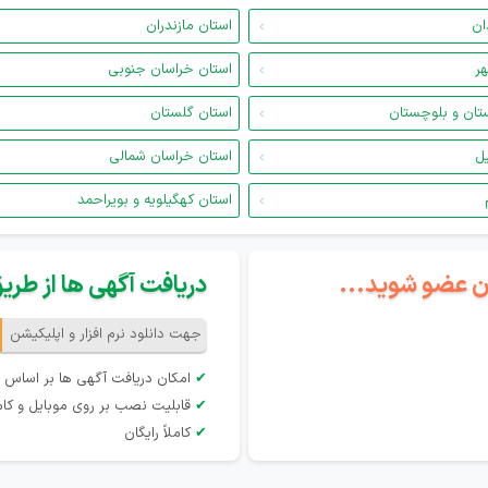
ان
استان مازندران
هر
استان خراسان جنوبی
تان و بلوچستان
استان گلستان
یل
استان خراسان شمالی
استان کهگیلویه و بویراحمد
گان عضو شوید...
دریافت آگهی ها از طریق 
جهت دانلود نرم افزار و اپلیکیشن
✔
امکان دریافت آگهی ها بر اساس 
✔
قابلیت نصب بر روی موبایل و کام
✔
کاملاً رایگان