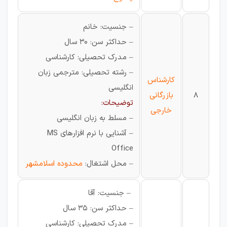
– جنسیت: خانم
– حداکثر سن: 30 سال
– مدرک تحصیلی: کارشناسی
– رشته تحصیلی: مترجمی زبان
کارشناس
انگلیسی
8
بازرگانی
توضیحات:
خارجی
– مسلط به زبان انگلیسی
– آشنایی با نرم افزارهای MS
Office
– محل اشتغال:
محدوده اسلامشهر
– جنسیت: آقا
– حداکثر سن: 35 سال
– مدرک تحصیلی: کارشناسی