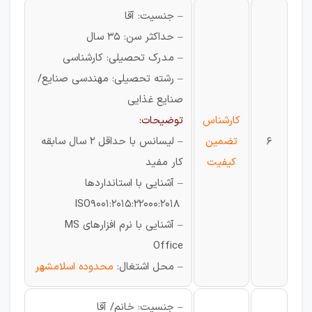
– جنسیت: آقا
– حداکثر سن: 35 سال
– مدرک تحصیلی: کارشناسی
– رشته تحصیلی: مهندسی صنایع/
صنایع غذایی
کارشناس
توضیحات:
6
تضمین
– لیسانس با حداقل 2 سال سابقه
کیفیت
کار مفید
– آشنایی با استانداردها
ISO9001:2015:22000:2018
– آشنایی با نرم افزارهای MS
Office
– محل اشتغال:
محدوده اسلامشهر
– جنسیت: خانم/ آقا