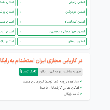
استان زنجان
استان همد
استان هرمزگان
استان بوش
استان کرمانشاه
استان سیس
استان چهارمحال و بختیاری
استان اردب
استان لرستان
استان ایلام
در کاریابی مجازی ایران استخدام به رای
جـهت ساخت رزومه کاری رایگان
کلیک کنید
✔
مشاهده رزومه شما توسط کارفرمایان معتبر
✔
امکان تماس کارفرمایان با شما
✔
کاملا رایگان