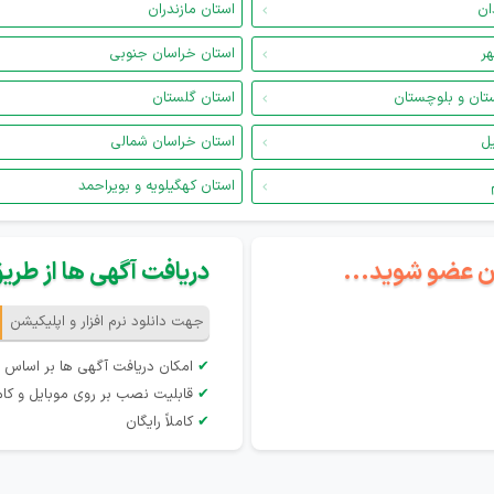
ان
استان مازندران
هر
استان خراسان جنوبی
تان و بلوچستان
استان گلستان
یل
استان خراسان شمالی
استان کهگیلویه و بویراحمد
گان عضو شوید...
دریافت آگهی ها از طریق 
جهت دانلود نرم افزار و اپلیکیشن
✔
امکان دریافت آگهی ها بر اساس 
✔
قابلیت نصب بر روی موبایل و کام
✔
کاملاً رایگان