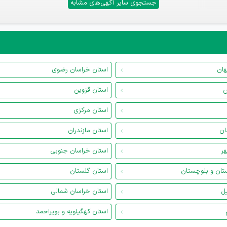
جستجوی سایر آگهی‌های مشابه
هان
استان خراسان رضوی
س
استان قزوین
استان مرکزی
ان
استان مازندران
هر
استان خراسان جنوبی
تان و بلوچستان
استان گلستان
یل
استان خراسان شمالی
استان کهگیلویه و بویراحمد