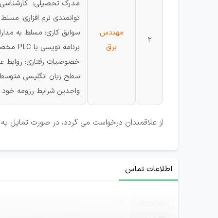
مدرک تحصیلی: کارشناسی از
توانمندی نرم افزاری: مسلط به نرم افزارARM-PLC - زبان برنامه نویسی C
مهندس
2
برق
برنامه نویسی با PLC مخصوصا DELTA
خصوصیات رفتاری: روابط عم
سطح زبان انگلیسی متوسط- دارای ک
واجدین شرایط رزومه خود را به ایمیل prun@gmail.com
از علاقمندان درخواست می گردد، در صورت تمایل به 
اطلاعات تماس
ثبت‌نام
—