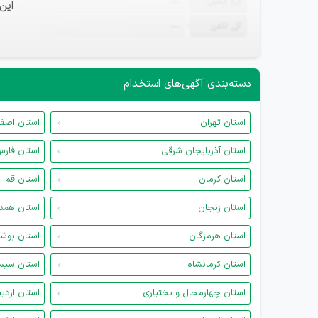
ایمیل
—
این
تلفن
—
دسته‌بندی آگهی‌های استخدام
استان تهران
استان اصف
استان آذربایجان شرقی
استان فار
استان کرمان
استان قم
استان زنجان
استان همد
استان هرمزگان
استان بوش
استان کرمانشاه
استان سیس
استان چهارمحال و بختیاری
استان اردب