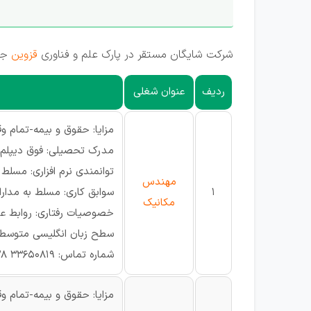
شرکت شایگان مستقر در پارک علم و فناوری
قزوین
جه
ردیف
عنوان شغلی
مزایا: حقوق و بیمه-تمام و
مدرک تحصیلی: فوق دیپلم
توانمندی نرم افزاری: مسلط به نرم افزار طراحی ترجی
مهندس
1
سوابق کاری: مسلط به مدارات 
مکانیک
خصوصیات رفتاری: روابط عم
سطح زبان انگلیسی متوسط- دارای ک
شماره تماس: 33650819 028-09198542447(مهندس عسگری) ساعت تماس از 10 صبح الی 14بعدظهر- ایمیل ارسال رزومه: info.seprun@gmail.com
مزایا: حقوق و بیمه-تمام و