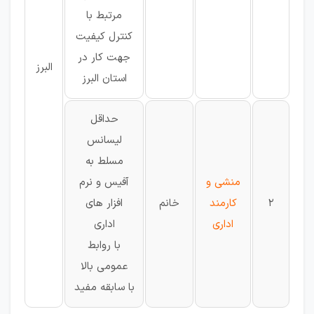
مرتبط با
کنترل کیفیت
جهت کار در
البرز
استان البرز
حداقل
لیسانس
مسلط به
منشی و
آفیس و نرم
2
کارمند
خانم
افزار های
اداری
اداری
با روابط
عمومی بالا
با سابقه مفید