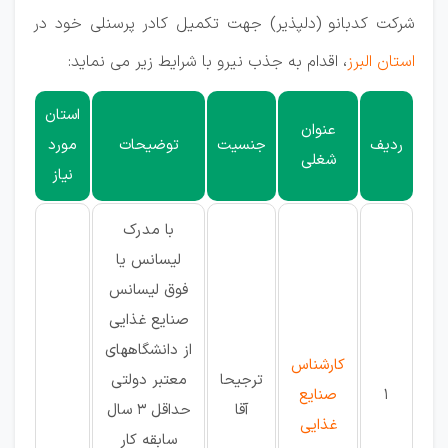
شرکت کدبانو (دلپذیر) جهت تکمیل کادر پرسنلی خود در
استان البرز
، اقدام به جذب نیرو با شرایط زیر می نماید:
استان
عنوان
ردیف
جنسیت
توضیحات
مورد
شغلی
نیاز
با مدرک
لیسانس یا
فوق لیسانس
صنایع غذایی
از دانشگاههای
کارشناس
ترجیحا
معتبر دولتی
1
صنایع
آقا
حداقل 3 سال
غذایی
سابقه کار