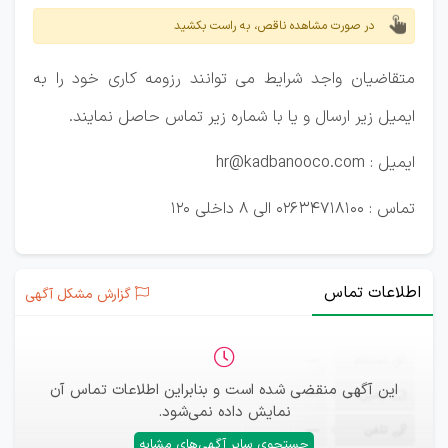
در صورت مشاهده ناقص، به راست بکشید
متقاضیان واجد شرایط می توانند رزومه کاری خود را به
ایمیل زیر ارسال و یا با شماره زیر تماس حاصل نمایند.
ایمیل : hr@kadbanooco.com
تماس : 02634718100 الی 8 داخلی 120
اطلاعات تماس
گزارش مشکل آگهی
ثبت‌نام
—
این آگهی منقضی شده است و بنابراین اطلاعات تماس آن
ایمیل
—
نمایش داده نمی‌شود.
تلفن
—
جستجوی سایر آگهی‌های مشابه