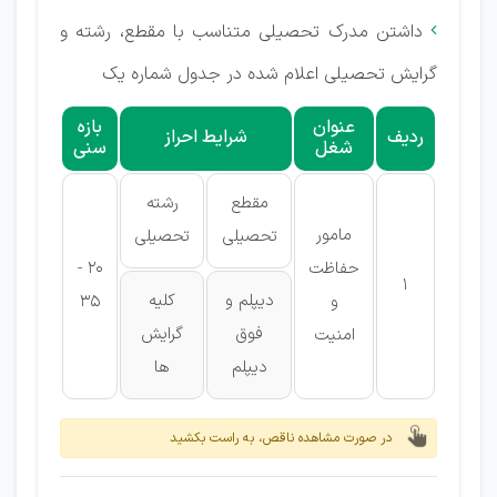
داشتن مدرک تحصیلی متناسب با مقطع، رشته و

گرایش تحصیلی اعلام شده در جدول شماره یک
عنوان
بازه
ردیف
شرایط احراز
شغل
سنی
مقطع
رشته
مامور
تحصیلی
تحصیلی
حفاظت
20 -
1
دیپلم و
کلیه
و
35
فوق
گرایش
امنیت
دیپلم
ها
در صورت مشاهده ناقص، به راست بکشید