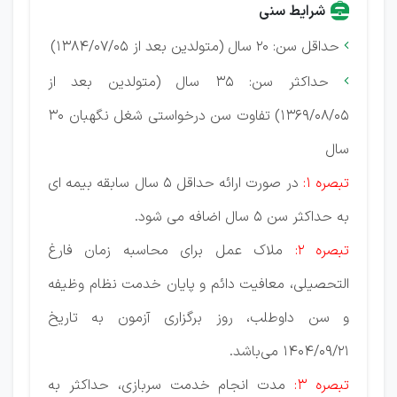
شرایط سنی
حداقل سن: 20 سال (متولدین بعد از 1384/07/05)

حداکثر سن: 35 سال (متولدین بعد از

1369/08/05) تفاوت سن درخواستی شغل نگهبان 30
سال
تبصره 1:
در صورت ارائه حداقل 5 سال سابقه بیمه ای
به حداکثر سن 5 سال اضافه می شود.
تبصره 2:
ملاک عمل برای محاسبه زمان فارغ
التحصیلی، معافیت دائم و پایان خدمت نظام وظیفه
و سن داوطلب، روز برگزاری آزمون به تاریخ
1404/09/21 می‌باشد.
تبصره 3:
مدت انجام خدمت سربازی، حداکثر به