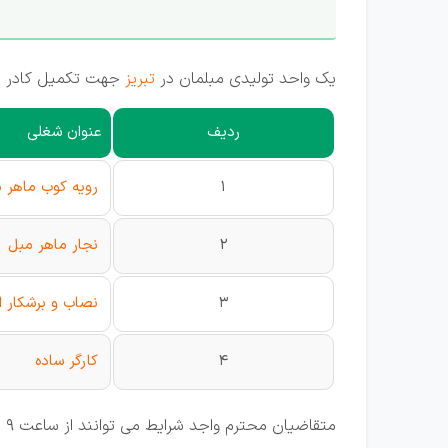
یک واحد تولیدی مبلمان در
تبریز
جهت تکمیل کادر خو
ردیف
عنوان شغلی
1
رویه کوب ماهر 
2
نجار ماهر مبل
3
نصاب و برشکار ا
4
کارگر ساده
متقاضیان محترم واجد شرایط می توانند از ساعت 9 صبح الی 5 بعد از ظهر با شماره تلفن اعلام شده تماس حاصل نمایند.