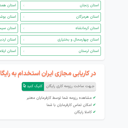
استان زنجان
استان همد
استان هرمزگان
استان بوش
استان کرمانشاه
استان سیس
استان چهارمحال و بختیاری
استان اردب
استان لرستان
استان ایلام
در کاریابی مجازی ایران استخدام به رای
جـهت ساخت رزومه کاری رایگان
کلیک کنید
✔
مشاهده رزومه شما توسط کارفرمایان معتبر
✔
امکان تماس کارفرمایان با شما
✔
کاملا رایگان