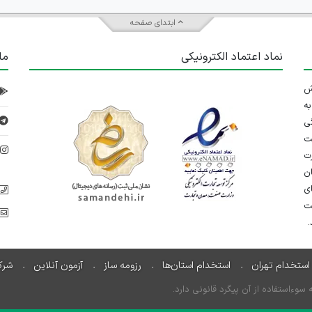
ابتدای صفحه
نماد اعتماد الکترونیکی
ما
 تلاش
ه
ی
ت
د
رت
ان
ی
یت
استخدام تهران
استخدام استان‌ها
رزومه ساز
آزمون آنلاین
شرک
ءاستفاده از آن پیگرد قانونی دارد.