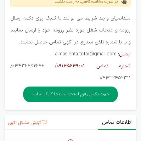
در صورت مشاهده ناقص، به راست بکشید
متقاضیان واجد شرایط می توانند با کلیک روی دکمه ارسال
رزومه و انتخاب شغل مورد نظر رزومه خود را ارسال نمایند
و یا با شماره تلفن مندرج در آگهی تماس حاصل نمایند.
ایمیل:
almaslenta.totar@gmail.com
شماره تماس: 09145649001
/ 04432452246/
04432452311
جهت تکمیل فرم استخدام اینجا کلیک نمایید
اطلاعات تماس
گزارش مشکل آگهی