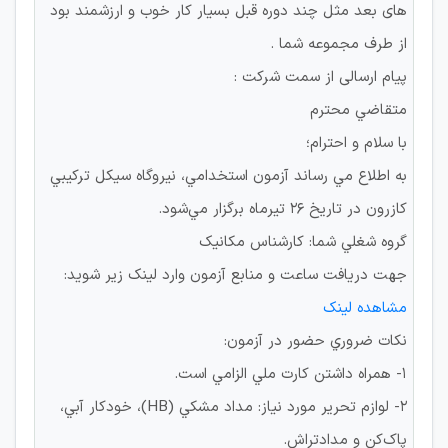
های بعد مثل چند دوره قبل بسیار کار خوب و ارزشمند بود
از طرف مجموعه شما .
پیام ارسالی از سمت شرکت :
متقاضي محترم
با سلام و احترام؛
به اطلاع مي رساند آزمون استخدامي، نيروگاه سيكل تركيبي
كازرون در تاريخ ۲۶ تيرماه برگزار مي‌شود.
گروه شغلي شما: كارشناس مكانيك
جهت دريافت ساعت و منابع آزمون وارد لينك زير شويد:
مشاهده لینک
نكات ضروري حضور در آزمون:
۱- همراه داشتن كارت ملي الزامي است.
۲- لوازم تحرير مورد نياز: مداد مشكي (HB)، خودكار آبي،
پاك‌كن و مدادتراش.