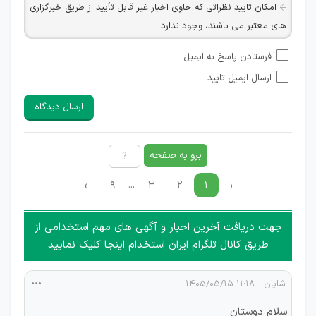
امکان تایید نظراتی که حاوی اخبار غیر قابل تأیید از طریق خبرگزاری
های معتبر می باشند، وجود ندارد.
امکان تأیید نظراتی که حاوی اطلاعات تماس شخصی افراد و یا ID
فرستادن پاسخ به ایمیل
شبکه های مجازی ارتباطی می باشند وجود ندارد.
ارسال ایمیل تایید
امکان تأیید نظرات کاربرانی که به هر طریقی قصد مأیوس کردن
سایرین را دارند وجود ندارد.
ارسال دیدگاه
هرگونه تحریک، تحقیر و کنایه به سایر افراد (مسئول و غیر مسئول)
غیر مجاز می باشد.
امکان هماهنگی برای هرگونه ملاقات حضوری چه به صورت دسته
برو به صفحه
جمعی و چه فردی توسط کاربران سایت وجود ندارد.
...
›
۹
۳
۲
۱
‹
جهت دریافت آخرین اخبار و آگهی های مهم استخدامی از
طریق کانال تلگرام ایران استخدام اینجا کلیک نمایید
شایان
۱۱:۱۸ ۱۴۰۵/۰۵/۱۵
سلام دوستان