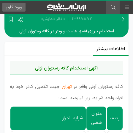
ورود
کاربر
۱۳۹۹/۰۵/۰۲
0 نظر
«نمایش»
استخدام نیروی آشپز، هاست و ویتر در کافه رستوران آولی
اطلاعات بیشتر
آگهی استخدام کافه رستوران آولی
کافه رستوران آولی واقع در
تهران
جهت تکمیل کادر خود به
افراد واجد شرایط زیر نیازمند است:
عنوان
ردیف
شرایط احراز
شغلی