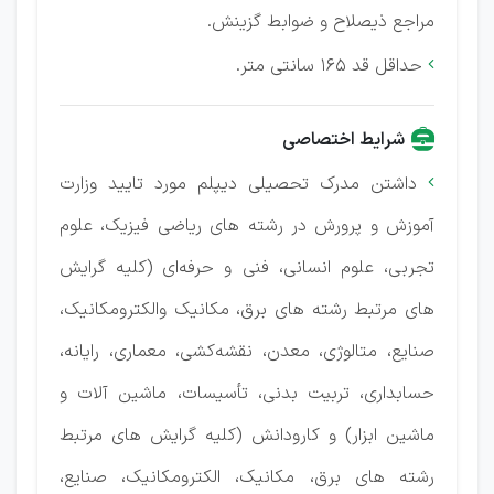
مراجع ذیصلاح و ضوابط گزینش.
حداقل قد 165 سانتی متر.

شرایط اختصاصی
داشتن مدرک تحصیلی دیپلم مورد تایید وزارت

آموزش و پرورش در رشته های ریاضی فیزیک، علوم
تجربی، علوم انسانی، فنی و حرفه‌ای (کلیه گرایش
های مرتبط رشته های برق، مکانیک والکترومکانیک،
صنایع، متالوژی، معدن، نقشه‌کشی، معماری، رایانه،
حسابداری، تربیت بدنی، تأسیسات، ماشین آلات و
ماشین ابزار) و کارودانش (کلیه گرایش های مرتبط
رشته های برق، مکانیک، الکترومکانیک، صنایع،