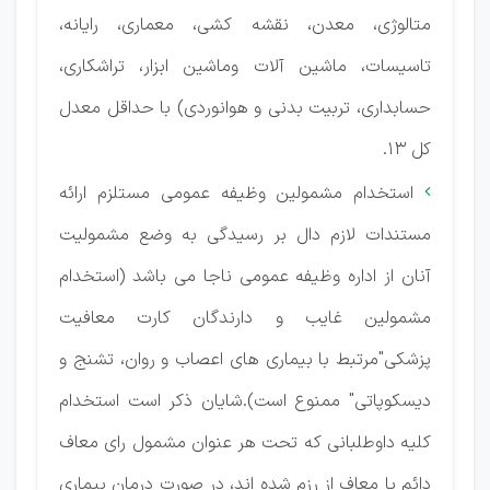
متالوژی، معدن، نقشه کشی، معماری، رایانه،
تاسیسات، ماشین آلات وماشین ابزار، تراشکاری،
حسابداری، تربیت بدنی و هوانوردی) با حداقل معدل
کل 13.
استخدام مشمولین وظیفه عمومی مستلزم ارائه

مستندات لازم دال بر رسیدگی به وضع مشمولیت
آنان از اداره وظیفه عمومی ناجا می باشد (استخدام
مشمولین غایب و دارندگان کارت معافیت
پزشکی"مرتبط با بیماری های اعصاب و روان، تشنج و
دیسکوپاتی" ممنوع است).شایان ذکر است استخدام
کلیه داوطلبانی که تحت هر عنوان مشمول رای معاف
دائم یا معاف از رزم شده اند، در صورت درمان بیماری