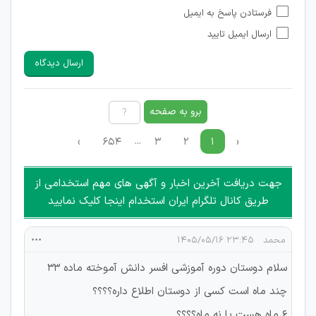
امکان تأیید نظراتی که حاوی اطلاعات تماس شخصی افراد و یا ID
فرستادن پاسخ به ایمیل
شبکه های مجازی ارتباطی می باشند وجود ندارد.
ارسال ایمیل تایید
امکان تأیید نظرات کاربرانی که به هر طریقی قصد مأیوس کردن
سایرین را دارند وجود ندارد.
ارسال دیدگاه
هرگونه تحریک، تحقیر و کنایه به سایر افراد (مسئول و غیر مسئول)
غیر مجاز می باشد.
امکان هماهنگی برای هرگونه ملاقات حضوری چه به صورت دسته
برو به صفحه
جمعی و چه فردی توسط کاربران سایت وجود ندارد.
...
›
۶۵۴
۳
۲
۱
‹
جهت دریافت آخرین اخبار و آگهی های مهم استخدامی از
طریق کانال تلگرام ایران استخدام اینجا کلیک نمایید
محمد
۲۳:۴۵ ۱۴۰۵/۰۵/۱۶
سلام دوستان دوره آموزشی افسر دانش آموخته ماده ۳۳
چند ماه است کسی از دوستان اطلاع داره؟؟؟؟
۶ ماه هست یا نه ماه؟؟؟؟