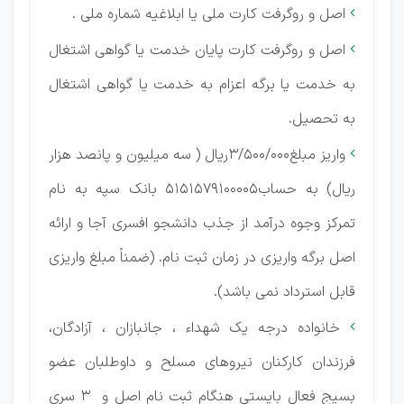
اصل و روگرفت کارت ملی یا ابلاغیه شماره ملی .

اصل و روگرفت کارت پایان خدمت یا گواهی اشتغال

به خدمت یا برگه اعزام به خدمت یا گواهی اشتغال
به تحصیل.
واریز مبلغ3/500/000ریال ( سه میلیون و پانصد هزار

ریال) به حساب5151579100005 بانک سپه به نام
تمرکز وجوه درآمد از جذب دانشجو افسری آجا و ارائه
اصل برگه واریزی در زمان ثبت نام. (ضمناً مبلغ واریزی
قابل استرداد نمی باشد).
خانواده درجه یک شهداء ، جانبازان ، آزادگان،

فرزندان کارکنان نیروهای مسلح و داوطلبان عضو
بسیج فعال بایستی هنگام ثبت نام اصل و 3 سری