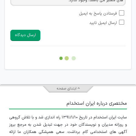
های معتبر می باشند، وجود ندارد.
امکان تأیید نظراتی که حاوی اطلاعات تماس شخصی افراد و یا ID
فرستادن پاسخ به ایمیل
شبکه های مجازی ارتباطی می باشند وجود ندارد.
ارسال ایمیل تایید
امکان تأیید نظرات کاربرانی که به هر طریقی قصد مأیوس کردن
سایرین را دارند وجود ندارد.
ارسال دیدگاه
هرگونه تحریک، تحقیر و کنایه به سایر افراد (مسئول و غیر مسئول)
غیر مجاز می باشد.
امکان هماهنگی برای هرگونه ملاقات حضوری چه به صورت دسته
جمعی و چه فردی توسط کاربران سایت وجود ندارد.
ابتدای صفحه
مختصری درباره ایران استخدام
سایت ایران استخدام در تاریخ ۱۳۹۱/۱/۱۰ راه اندازی شد و با تلاش گروهی
و روزانه مدیران و نویسندگان خود در جهت تبدیل شدن به مرجع بروز
آگهی های استخدامی گام برداشت. سعی همیشگی همکاران ما ارائه