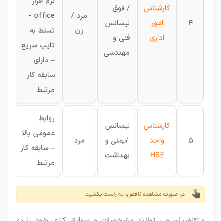
نرم افزار
کارشناس
/ فوق
مرد /
office -
4
امور
لیسانس
اص
زن
تسلط به
اداری
فنی و
تایپ سریع
مهندسی
– دارای
سابقه کار
مرتبط
روابط
کارشناس
لیسانس
عمومی بالا
5
واحد
ایمنی
و
مرد
اص
– سابقه کار
HSE
بهداشت
مرتبط
در صورت مشاهده ناقص، به راست بکشید
متقاضیان می توانند مشخصات و سوابق کاری خود را به