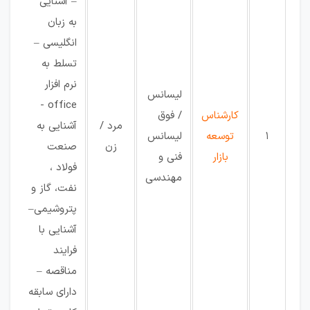
– آشنایی
به زبان
انگلیسی –
تسلط به
نرم افزار
لیسانس
office -
کارشناس
/ فوق
مرد /
آشنایی به
1
توسعه
لیسانس
اص
زن
صنعت
بازار
فنی و
فولاد ،
مهندسی
نفت، گاز و
پتروشیمی–
آشنایی با
فرایند
مناقصه –
دارای سابقه