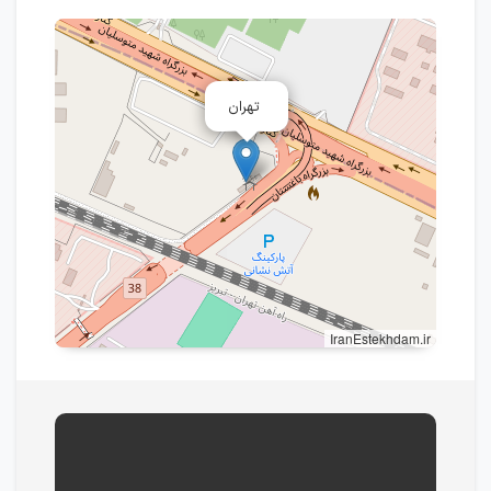
تهران
IranEstekhdam.ir