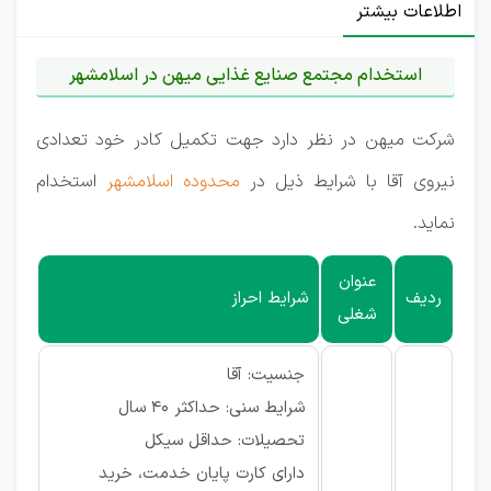
اطلاعات بیشتر
استخدام مجتمع صنایع غذایی میهن در اسلامشهر
شرکت میهن در نظر دارد جهت تكميل كادر خود تعدادی
نیروی آقا با شرايط ذيل در
محدوده اسلامشهر
استخدام
نمايد.
عنوان
ردیف
شرایط احراز
شغلی
جنسيت: آقا
شرایط سنی: حداکثر 40 سال
تحصیلات: حداقل سیکل
دارای كارت پايان خدمت، خريد