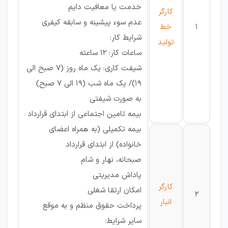
خدمت يا معافيت دایم
کارگر
عدم سوء پيشينه و سابقه كيفری
1
خط
شرايط كار:
تولید
ساعات کار: 12 ساعته
شیفت کاری: یک ماه روز (7 صبح الی
19)/ یک ماه شب (19 الی 7 صبح)
به صورت شیفتی
بیمه تامین اجتماعی از ابتدای قرارداد
بیمه تکمیلی (به همراه اعضای
خانواده) از ابتدای قرارداد
صبحانه، نهار و شام
پاداش مدیریتی
کارگر
امکان ارتقا شغلی
2
انبار
پرداخت حقوق منظم و به موقع
ساير شرايط: