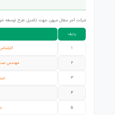
شرکت آجر سفال میهن جهت تکمیل طرح توسعه خود در
ردیف
1
کارشناس IT دیجیتال مارکت
2
مهندس صنای
3
نیر
4
5
س