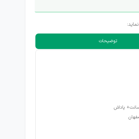
ماید:
توضیحات
سانت+ پاداش
صفهان