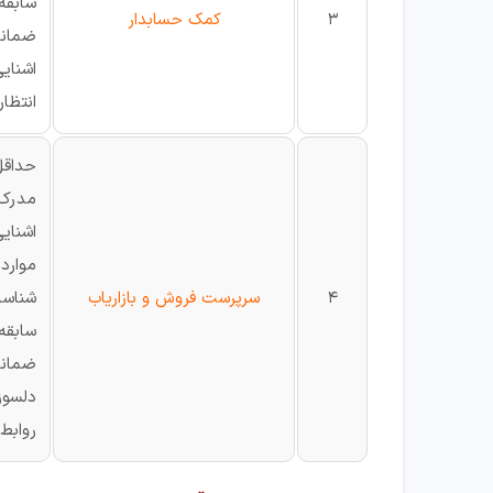
سابقه کار
3
کمک حسابدار
ضمانت
اشنایی
انتظا
حداقل سن
مدرک 
اشنای
موارد
4
سرپرست فروش و بازاریاب
شناسای
سابقه کار : حداقل
ضمانت
دلسوز
روابط