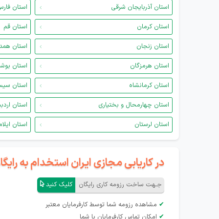
استان آذربایجان شرقی
استان فار
استان کرمان
استان قم
استان زنجان
استان همد
استان هرمزگان
استان بوش
استان کرمانشاه
استان سیس
استان چهارمحال و بختیاری
استان اردب
استان لرستان
استان ایلام
در کاریابی مجازی ایران استخدام به رای
جـهت ساخت رزومه کاری رایگان
کلیک کنید
✔
مشاهده رزومه شما توسط کارفرمایان معتبر
✔
امکان تماس کارفرمایان با شما