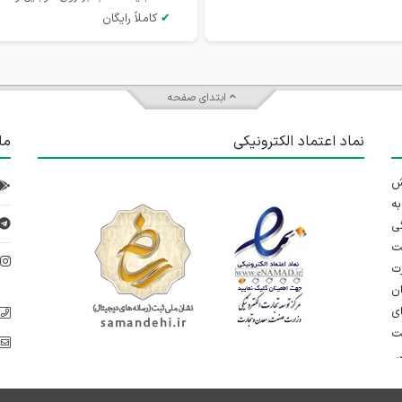
✔
کاملاً رایگان
ابتدای صفحه
نماد اعتماد الکترونیکی
ما
 تلاش
ه
ی
ت
د
رت
ان
ی
یت