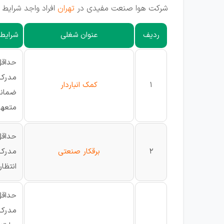
شرکت هوا صنعت مفیدی در
تهران
افراد واجد شرایط 
ردیف
عنوان شغلی
شرایط 
حداقل س
مدرک 
1
کمک انباردار
ضمانت
متعهد
حداقل س
2
برقکار صنعتی
مدرک 
انتظا
حداقل سن
مدرک 