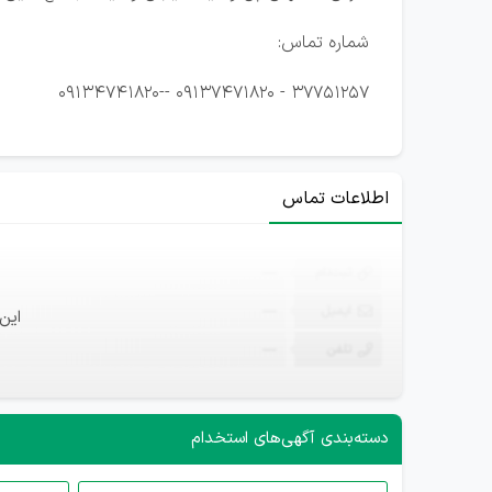
شماره تماس:
37751257 - 09137471820 --09134741820
اطلاعات تماس
ثبت‌نام
—
ایمیل
—
این
تلفن
—
دسته‌بندی آگهی‌های استخدام