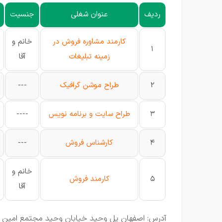
ردیف
عنوان شغلی
جنسیت
کارمند مشاوره فروش در
خانم و
1
زمینه تبلیغات
آقا
2
طراح موشن گرافیک
---
3
طراح سایت و برنامه نویس
----
4
کارشناس فروش
---
خانم و
5
کارمند فروش
آقا
آدرس: اصفهان پل وحید خیابان وحید مجتمع امین طب