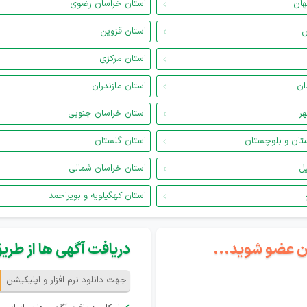
هان
استان خراسان رضوی
س
استان قزوین
استان مرکزی
ان
استان مازندران
هر
استان خراسان جنوبی
تان و بلوچستان
استان گلستان
یل
استان خراسان شمالی
استان کهگیلویه و بویراحمد
گان عضو شوید...
دریافت آگهی ها از طریق 
جهت دانلود نرم افزار و اپلیکیشن