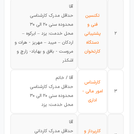
آقا
تکنسین
حداقل مدرک کارشناسی
فنی و
محدوده سنی 20 الی 30
2
پشتیبانی
محل خدمت: یزد – ابرکوه –
دستگاه
اردکان – میبد – مهریز - هرات و
کارتخوان
مروست - بافق و بهاباد- زارچ و
اشکذر
آقا / خانم
کارشناس
حداقل مدرک کارشناسی
3
امور مالی -
محدوده سنی 20 الی 30
اداری
محل خدمت: یزد
آقا
کارپرداز و
حداقل مدرک کاردانی