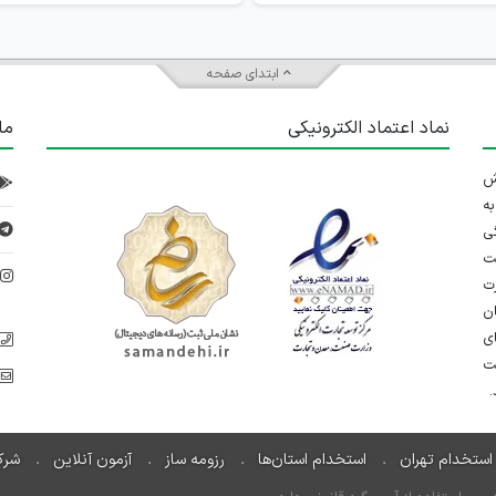
ابتدای صفحه
نماد اعتماد الکترونیکی
ما
 تلاش
ه
ی
ت
د
رت
ان
ی
یت
استخدام تهران
استخدام استان‌ها
رزومه ساز
آزمون آنلاین
شرک