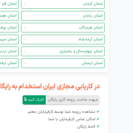
استان کرمان
استان قم
استان زنجان
استان همد
استان هرمزگان
استان بوش
استان کرمانشاه
استان سیس
استان چهارمحال و بختیاری
استان اردب
استان لرستان
استان ایلام
در کاریابی مجازی ایران استخدام به رای
جـهت ساخت رزومه کاری رایگان
کلیک کنید
✔
مشاهده رزومه شما توسط کارفرمایان معتبر
✔
امکان تماس کارفرمایان با شما
✔
کاملا رایگان