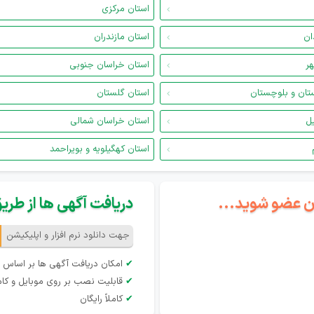
استان مرکزی
ان
استان مازندران
هر
استان خراسان جنوبی
تان و بلوچستان
استان گلستان
یل
استان خراسان شمالی
استان کهگیلویه و بویراحمد
گان عضو شوید...
دریافت آگهی ها از طریق 
جهت دانلود نرم افزار و اپلیکیشن
✔
امکان دریافت آگهی ها بر اساس 
✔
قابلیت نصب بر روی موبایل و کام
✔
کاملاً رایگان