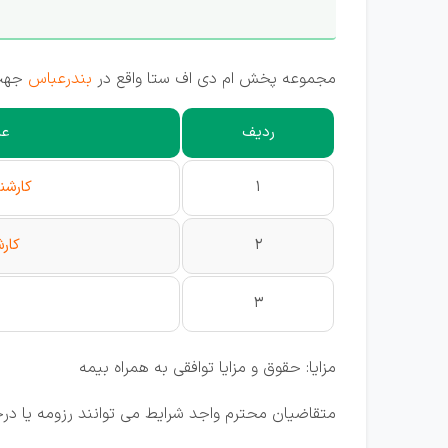
مجموعه پخش ام دی اف ستا واقع در
بندرعباس
جهت 
ردیف
عن
1
كارشن
2
كار
3
مزایا: حقوق و مزایا توافقی به همراه بیمه
متقاضیان محترم واجد شرایط می توانند رزومه یا درخ