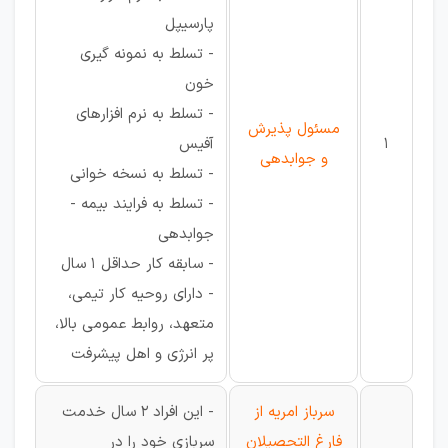
پارسیپل
- تسلط به نمونه گیری
خون
- تسلط به نرم افزارهای
مسئول پذیرش
1
آفیس
و جوابدهی
- تسلط به نسخه خوانی
- تسلط به فرایند بیمه -
جوابدهی
- سابقه کار حداقل 1 سال
- دارای روحیه کار تیمی،
متعهد، روابط عمومی بالا،
پر انرژی و اهل پیشرفت
سرباز امریه از
- این افراد 2 سال خدمت
فارغ التحصیلان
سربازی خود را در