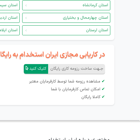
استان کرمانشاه
استان سیس
استان چهارمحال و بختیاری
استان اردب
استان لرستان
استان ایلام
در کاریابی مجازی ایران استخدام به رای
جـهت ساخت رزومه کاری رایگان
کلیک کنید
✔
مشاهده رزومه شما توسط کارفرمایان معتبر
✔
امکان تماس کارفرمایان با شما
✔
کاملا رایگان