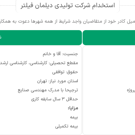
استخدام شرکت تولیدی دیلمان فیلتر
یل کادر خود از متقاضیان واجد شرایط از همه شهرها دعوت به همکار
ش
جنسیت: آقا و خانم
مقطع تحصیلی: کارشناسی، کارشناسی ارشد
حقوق: توافقی
استان مورد نیاز: تهران
روژه
ترجیحا با مدرک مهندسی صنایع
حداقل 3 سال سابقه کاری
مزایا:
بیمه
بیمه تکمیلی